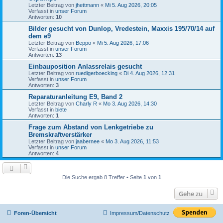
Letzter Beitrag von
jhettmann
«
Mi 5. Aug 2026, 20:05
Verfasst in
unser Forum
Antworten:
10
Bilder gesucht von Dunlop, Vredestein, Maxxis 195/70/14 auf
dem e9
Letzter Beitrag von
Beppo
«
Mi 5. Aug 2026, 17:06
Verfasst in
unser Forum
Antworten:
13
Einbauposition Anlassrelais gesucht
Letzter Beitrag von
ruedigerboecking
«
Di 4. Aug 2026, 12:31
Verfasst in
unser Forum
Antworten:
3
Reparaturanleitung E9, Band 2
Letzter Beitrag von
Charly R
«
Mo 3. Aug 2026, 14:30
Verfasst in
biete
Antworten:
1
Frage zum Abstand von Lenkgetriebe zu
Bremskraftverstärker
Letzter Beitrag von
jaabernee
«
Mo 3. Aug 2026, 11:53
Verfasst in
unser Forum
Antworten:
4
Die Suche ergab 8 Treffer • Seite
1
von
1
Gehe zu
Foren-Übersicht
Impressum/Datenschutz