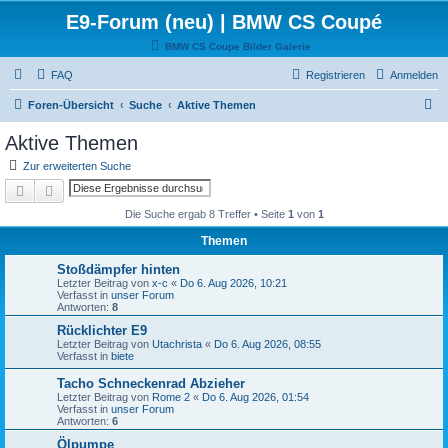
E9-Forum (neu) | BMW CS Coupé
BMW CS Coupe Bilder Galerie
FAQ
Registrieren
Anmelden
S
Foren-Übersicht
Suche
Aktive Themen
u
Aktive Themen
c
Zur erweiterten Suche
h
Suche
Erweiterte Suche
e
Die Suche ergab 8 Treffer • Seite
1
von
1
Themen
Stoßdämpfer hinten
Letzter Beitrag von
x-c
«
Do 6. Aug 2026, 10:21
Verfasst in
unser Forum
Antworten:
8
Rücklichter E9
Letzter Beitrag von
Utachrista
«
Do 6. Aug 2026, 08:55
Verfasst in
biete
Tacho Schneckenrad Abzieher
Letzter Beitrag von
Rome 2
«
Do 6. Aug 2026, 01:54
Verfasst in
unser Forum
Antworten:
6
Ölpumpe