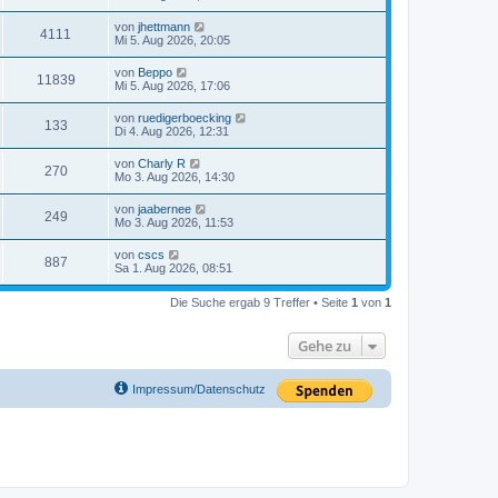
von
jhettmann
4111
Mi 5. Aug 2026, 20:05
von
Beppo
11839
Mi 5. Aug 2026, 17:06
von
ruedigerboecking
133
Di 4. Aug 2026, 12:31
von
Charly R
270
Mo 3. Aug 2026, 14:30
von
jaabernee
249
Mo 3. Aug 2026, 11:53
von
cscs
887
Sa 1. Aug 2026, 08:51
Die Suche ergab 9 Treffer • Seite
1
von
1
Gehe zu
Impressum/Datenschutz