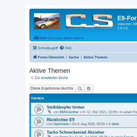
E9-Fo
zwischen 19
2.5 CS.
BMW CS Coupe Bilder Galerie
Schnellzugriff
FAQ
Foren-Übersicht
Suche
Aktive Themen
Aktive Themen
Zur erweiterten Suche
Suche
Erweiterte Suche
THEMEN
Stoßdämpfer hinten
von
BMWJünther
»
Fr 12. Mär 2021, 22:09
» in
unser F
Rücklichter E9
von
Utachrista
»
Do 6. Aug 2026, 08:55
» in
biete
Tacho Schneckenrad Abzieher