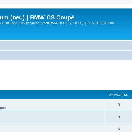
rum (neu) | BMW CS Coupé
68 und Ende 1975 gebauten Typen BMW 2800 CS, 3.0 CS, 3.0 CSi, 3.0 CSL und
ANTWORTEN
8
orum
0
6