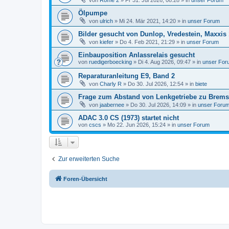
von
Rome 2
»
Fr 31. Jul 2026, 08:28
» in
unser Forum
Ölpumpe
von
ulrich
»
Mi 24. Mär 2021, 14:20
» in
unser Forum
Bilder gesucht von Dunlop, Vredestein, Maxxis 
von
kiefer
»
Do 4. Feb 2021, 21:29
» in
unser Forum
Einbauposition Anlassrelais gesucht
von
ruedigerboecking
»
Di 4. Aug 2026, 09:47
» in
unser For
Reparaturanleitung E9, Band 2
von
Charly R
»
Do 30. Jul 2026, 12:54
» in
biete
Frage zum Abstand von Lenkgetriebe zu Bremsk
von
jaabernee
»
Do 30. Jul 2026, 14:09
» in
unser Foru
ADAC 3.0 CS (1973) startet nicht
von
cscs
»
Mo 22. Jun 2026, 15:24
» in
unser Forum
Zur erweiterten Suche
Foren-Übersicht