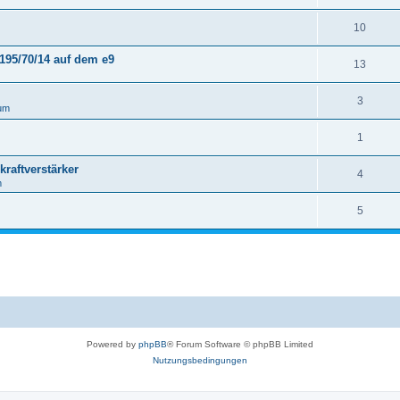
10
195/70/14 auf dem e9
13
3
um
1
raftverstärker
4
m
5
Powered by
phpBB
® Forum Software © phpBB Limited
Nutzungsbedingungen