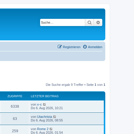
Suche
Erweiterte Suche
Registrieren
Anmelden
Die Suche ergab 9 Treffer • Seite
1
von
1
ZUGRIFFE
LETZTER BEITRAG
von
x-c
6338
Do 6. Aug 2026, 10:21
von
Utachrista
63
Do 6. Aug 2026, 08:55
von
Rome 2
259
Do 6. Aug 2026, 01:54