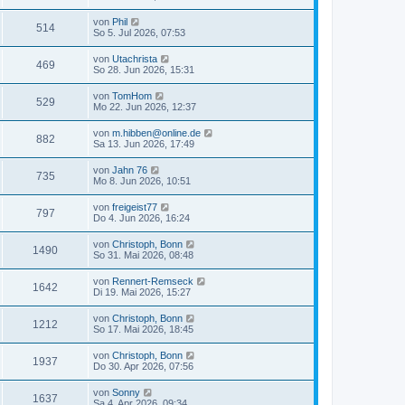
von
Phil
514
So 5. Jul 2026, 07:53
von
Utachrista
469
So 28. Jun 2026, 15:31
von
TomHom
529
Mo 22. Jun 2026, 12:37
von
m.hibben@online.de
882
Sa 13. Jun 2026, 17:49
von
Jahn 76
735
Mo 8. Jun 2026, 10:51
von
freigeist77
797
Do 4. Jun 2026, 16:24
von
Christoph, Bonn
1490
So 31. Mai 2026, 08:48
von
Rennert-Remseck
1642
Di 19. Mai 2026, 15:27
von
Christoph, Bonn
1212
So 17. Mai 2026, 18:45
von
Christoph, Bonn
1937
Do 30. Apr 2026, 07:56
von
Sonny
1637
Sa 4. Apr 2026, 09:34