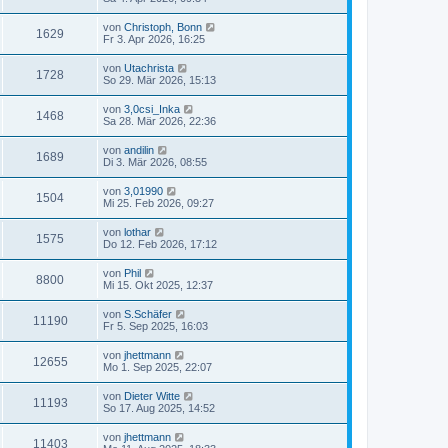
von
Christoph, Bonn
1629
Fr 3. Apr 2026, 16:25
von
Utachrista
1728
So 29. Mär 2026, 15:13
von
3,0csi_Inka
1468
Sa 28. Mär 2026, 22:36
von
andilin
1689
Di 3. Mär 2026, 08:55
von
3,01990
1504
Mi 25. Feb 2026, 09:27
von
lothar
1575
Do 12. Feb 2026, 17:12
von
Phil
8800
Mi 15. Okt 2025, 12:37
von
S.Schäfer
11190
Fr 5. Sep 2025, 16:03
von
jhettmann
12655
Mo 1. Sep 2025, 22:07
von
Dieter Witte
11193
So 17. Aug 2025, 14:52
von
jhettmann
11403