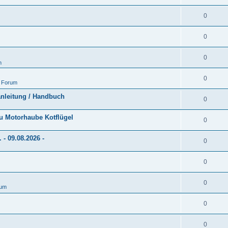
0
0
0
m
0
 Forum
anleitung / Handbuch
0
au Motorhaube Kotflügel
0
- 09.08.2026 -
0
0
0
rum
0
0