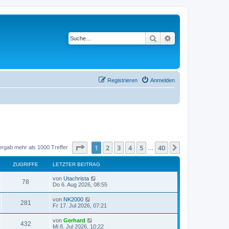
Suche
Erweiterte Suche
Registrieren
Anmelden
Seite
1
von
40
1
2
3
4
5
40
Nächste
ergab mehr als 1000 Treffer
…
ZUGRIFFE
LETZTER BEITRAG
von
Utachrista
78
Do 6. Aug 2026, 08:55
von
NK2000
281
Fr 17. Jul 2026, 07:21
von
Gerhard
432
Mi 8. Jul 2026, 10:22