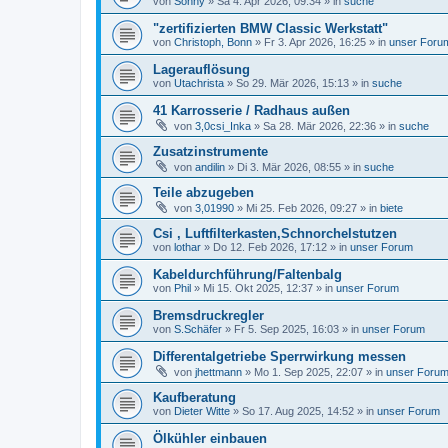
von
Sonny
»
Sa 4. Apr 2026, 09:34
» in
suche
"zertifizierten BMW Classic Werkstatt"
von
Christoph, Bonn
»
Fr 3. Apr 2026, 16:25
» in
unser Foru
Lagerauflösung
von
Utachrista
»
So 29. Mär 2026, 15:13
» in
suche
41 Karrosserie / Radhaus außen
von
3,0csi_Inka
»
Sa 28. Mär 2026, 22:36
» in
suche
Zusatzinstrumente
von
andilin
»
Di 3. Mär 2026, 08:55
» in
suche
Teile abzugeben
von
3,01990
»
Mi 25. Feb 2026, 09:27
» in
biete
Csi , Luftfilterkasten,Schnorchelstutzen
von
lothar
»
Do 12. Feb 2026, 17:12
» in
unser Forum
Kabeldurchführung/Faltenbalg
von
Phil
»
Mi 15. Okt 2025, 12:37
» in
unser Forum
Bremsdruckregler
von
S.Schäfer
»
Fr 5. Sep 2025, 16:03
» in
unser Forum
Differentalgetriebe Sperrwirkung messen
von
jhettmann
»
Mo 1. Sep 2025, 22:07
» in
unser Foru
Kaufberatung
von
Dieter Witte
»
So 17. Aug 2025, 14:52
» in
unser Forum
Ölkühler einbauen