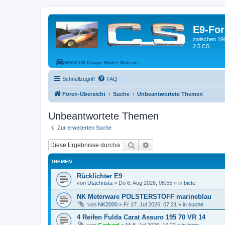
E9-Fo
zwischen 19
2.5 CS.
BMW CS Coupe Bilder Galerie
Schnellzugriff
FAQ
Foren-Übersicht
Suche
Unbeantwortete Themen
Unbeantwortete Themen
Zur erweiterten Suche
Suche
Erweiterte Suche
THEMEN
Rücklichter E9
von
Utachrista
»
Do 6. Aug 2026, 08:55
» in
biete
NK Meterware POLSTERSTOFF marineblau
von
NK2000
»
Fr 17. Jul 2026, 07:21
» in
suche
4 Reifen Fulda Carat Assuro 195 70 VR 14