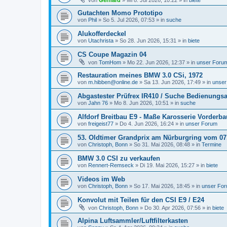
von
Gerhard
»
Mi 8. Jul 2026, 10:22
» in
biete
Gutachten Momo Prototipo
von
Phil
»
So 5. Jul 2026, 07:53
» in
suche
Alukofferdeckel
von
Utachrista
»
So 28. Jun 2026, 15:31
» in
biete
CS Coupe Magazin 04
von
TomHom
»
Mo 22. Jun 2026, 12:37
» in
unser Foru
Restauration meines BMW 3.0 CSi, 1972
von
m.hibben@online.de
»
Sa 13. Jun 2026, 17:49
» in
unser
Abgastester Prüfrex IR410 / Suche Bedienungs
von
Jahn 76
»
Mo 8. Jun 2026, 10:51
» in
suche
Alfdorf Breitbau E9 - Maße Karosserie Vorderb
von
freigeist77
»
Do 4. Jun 2026, 16:24
» in
unser Forum
53. Oldtimer Grandprix am Nürburgring vom 07. 
von
Christoph, Bonn
»
So 31. Mai 2026, 08:48
» in
Termine
BMW 3.0 CSI zu verkaufen
von
Rennert-Remseck
»
Di 19. Mai 2026, 15:27
» in
biete
Videos im Web
von
Christoph, Bonn
»
So 17. Mai 2026, 18:45
» in
unser Fo
Konvolut mit Teilen für den CSI E9 / E24
von
Christoph, Bonn
»
Do 30. Apr 2026, 07:56
» in
biete
Alpina Luftsammler/Luftfilterkasten