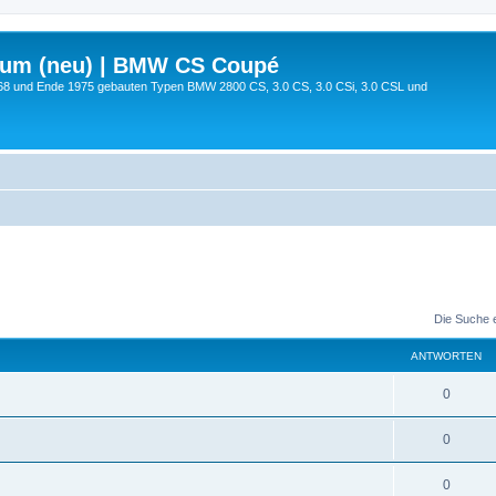
rum (neu) | BMW CS Coupé
68 und Ende 1975 gebauten Typen BMW 2800 CS, 3.0 CS, 3.0 CSi, 3.0 CSL und
Die Suche 
ANTWORTEN
0
0
0