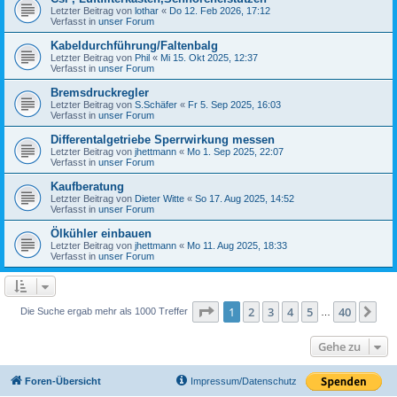
Letzter Beitrag von
lothar
«
Do 12. Feb 2026, 17:12
Verfasst in
unser Forum
Kabeldurchführung/Faltenbalg
Letzter Beitrag von
Phil
«
Mi 15. Okt 2025, 12:37
Verfasst in
unser Forum
Bremsdruckregler
Letzter Beitrag von
S.Schäfer
«
Fr 5. Sep 2025, 16:03
Verfasst in
unser Forum
Differentalgetriebe Sperrwirkung messen
Letzter Beitrag von
jhettmann
«
Mo 1. Sep 2025, 22:07
Verfasst in
unser Forum
Kaufberatung
Letzter Beitrag von
Dieter Witte
«
So 17. Aug 2025, 14:52
Verfasst in
unser Forum
Ölkühler einbauen
Letzter Beitrag von
jhettmann
«
Mo 11. Aug 2025, 18:33
Verfasst in
unser Forum
Seite
1
von
40
1
2
3
4
5
40
Nä
Die Suche ergab mehr als 1000 Treffer
…
Gehe zu
Foren-Übersicht
Impressum/Datenschutz