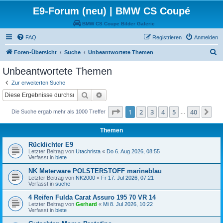
E9-Forum (neu) | BMW CS Coupé
BMW CS Coupe Bilder Galerie
FAQ
Registrieren
Anmelden
S
Foren-Übersicht
Suche
Unbeantwortete Themen
u
Unbeantwortete Themen
c
Zur erweiterten Suche
h
Suche
Erweiterte Suche
e
Seite
1
von
40
1
2
3
4
5
40
Nä
Die Suche ergab mehr als 1000 Treffer
…
Themen
Rücklichter E9
Letzter Beitrag von
Utachrista
«
Do 6. Aug 2026, 08:55
Verfasst in
biete
NK Meterware POLSTERSTOFF marineblau
Letzter Beitrag von
NK2000
«
Fr 17. Jul 2026, 07:21
Verfasst in
suche
4 Reifen Fulda Carat Assuro 195 70 VR 14
Letzter Beitrag von
Gerhard
«
Mi 8. Jul 2026, 10:22
Verfasst in
biete