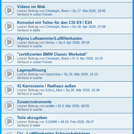
Videos im Web
Letzter Beitrag von
Christoph, Bonn
«
So 17. Mai 2026, 18:45
Verfasst in
unser Forum
Konvolut mit Teilen für den CSI E9 / E24
Letzter Beitrag von
Christoph, Bonn
«
Do 30. Apr 2026, 07:56
Verfasst in
biete
Alpina Luftsammler/Luftfilterkasten
Letzter Beitrag von
Sonny
«
Sa 4. Apr 2026, 09:34
Verfasst in
suche
"zertifizierten BMW Classic Werkstatt"
Letzter Beitrag von
Christoph, Bonn
«
Fr 3. Apr 2026, 16:25
Verfasst in
unser Forum
Lagerauflösung
Letzter Beitrag von
Utachrista
«
So 29. Mär 2026, 15:13
Verfasst in
suche
41 Karrosserie / Radhaus außen
Letzter Beitrag von
3,0csi_Inka
«
Sa 28. Mär 2026, 22:36
Verfasst in
suche
Zusatzinstrumente
Letzter Beitrag von
andilin
«
Di 3. Mär 2026, 08:55
Verfasst in
suche
Teile abzugeben
Letzter Beitrag von
3,01990
«
Mi 25. Feb 2026, 09:27
Verfasst in
biete
Csi , Luftfilterkasten,Schnorchelstutzen