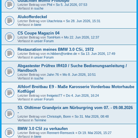
Gutachten Momo Prototipo
Letzter Beitrag von
Phil
«
So 5. Jul 2026, 07:53
Verfasst in
suche
Alukofferdeckel
Letzter Beitrag von
Utachrista
«
So 28. Jun 2026, 15:31
Verfasst in
biete
CS Coupe Magazin 04
Letzter Beitrag von
TomHom
«
Mo 22. Jun 2026, 12:37
Verfasst in
unser Forum
Restauration meines BMW 3.0 CSi, 1972
Letzter Beitrag von
m.hibben@online.de
«
Sa 13. Jun 2026, 17:49
Verfasst in
unser Forum
Abgastester Prüfrex IR410 / Suche Bedienungsanleitung /
Handbuch
Letzter Beitrag von
Jahn 76
«
Mo 8. Jun 2026, 10:51
Verfasst in
suche
Alfdorf Breitbau E9 - Maße Karosserie Vorderbau Motorhaube
Kotflügel
Letzter Beitrag von
freigeist77
«
Do 4. Jun 2026, 16:24
Verfasst in
unser Forum
53. Oldtimer Grandprix am Nürburgring vom 07. - 09.08.2026
-
Letzter Beitrag von
Christoph, Bonn
«
So 31. Mai 2026, 08:48
Verfasst in
Termine
BMW 3.0 CSI zu verkaufen
Letzter Beitrag von
Rennert-Remseck
«
Di 19. Mai 2026, 15:27
Verfasst in
biete