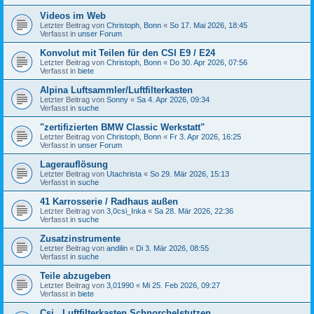
Videos im Web
Letzter Beitrag von
Christoph, Bonn
«
So 17. Mai 2026, 18:45
Verfasst in
unser Forum
Konvolut mit Teilen für den CSI E9 / E24
Letzter Beitrag von
Christoph, Bonn
«
Do 30. Apr 2026, 07:56
Verfasst in
biete
Alpina Luftsammler/Luftfilterkasten
Letzter Beitrag von
Sonny
«
Sa 4. Apr 2026, 09:34
Verfasst in
suche
"zertifizierten BMW Classic Werkstatt"
Letzter Beitrag von
Christoph, Bonn
«
Fr 3. Apr 2026, 16:25
Verfasst in
unser Forum
Lagerauflösung
Letzter Beitrag von
Utachrista
«
So 29. Mär 2026, 15:13
Verfasst in
suche
41 Karrosserie / Radhaus außen
Letzter Beitrag von
3,0csi_Inka
«
Sa 28. Mär 2026, 22:36
Verfasst in
suche
Zusatzinstrumente
Letzter Beitrag von
andilin
«
Di 3. Mär 2026, 08:55
Verfasst in
suche
Teile abzugeben
Letzter Beitrag von
3,01990
«
Mi 25. Feb 2026, 09:27
Verfasst in
biete
Csi , Luftfilterkasten,Schnorchelstutzen