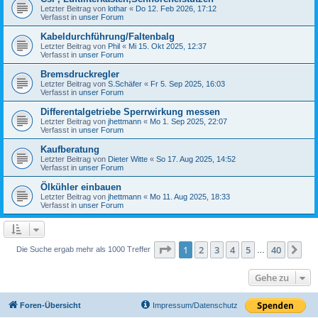
Letzter Beitrag von
lothar
«
Do 12. Feb 2026, 17:12
Verfasst in
unser Forum
Kabeldurchführung/Faltenbalg
Letzter Beitrag von
Phil
«
Mi 15. Okt 2025, 12:37
Verfasst in
unser Forum
Bremsdruckregler
Letzter Beitrag von
S.Schäfer
«
Fr 5. Sep 2025, 16:03
Verfasst in
unser Forum
Differentalgetriebe Sperrwirkung messen
Letzter Beitrag von
jhettmann
«
Mo 1. Sep 2025, 22:07
Verfasst in
unser Forum
Kaufberatung
Letzter Beitrag von
Dieter Witte
«
So 17. Aug 2025, 14:52
Verfasst in
unser Forum
Ölkühler einbauen
Letzter Beitrag von
jhettmann
«
Mo 11. Aug 2025, 18:33
Verfasst in
unser Forum
Seite
1
von
40
1
2
3
4
5
40
Nä
Die Suche ergab mehr als 1000 Treffer
…
Gehe zu
Foren-Übersicht
Impressum/Datenschutz