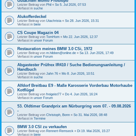
Gutachten Momo Prototipo
Letzter Beitrag von
Phil
«
So 5. Jul 2026, 07:53
Verfasst in
suche
Alukofferdeckel
Letzter Beitrag von
Utachrista
«
So 28. Jun 2026, 15:31
Verfasst in
biete
CS Coupe Magazin 04
Letzter Beitrag von
TomHom
«
Mo 22. Jun 2026, 12:37
Verfasst in
unser Forum
Restauration meines BMW 3.0 CSi, 1972
Letzter Beitrag von
m.hibben@online.de
«
Sa 13. Jun 2026, 17:49
Verfasst in
unser Forum
Abgastester Prüfrex IR410 / Suche Bedienungsanleitung /
Handbuch
Letzter Beitrag von
Jahn 76
«
Mo 8. Jun 2026, 10:51
Verfasst in
suche
Alfdorf Breitbau E9 - Maße Karosserie Vorderbau Motorhaube
Kotflügel
Letzter Beitrag von
freigeist77
«
Do 4. Jun 2026, 16:24
Verfasst in
unser Forum
53. Oldtimer Grandprix am Nürburgring vom 07. - 09.08.2026
-
Letzter Beitrag von
Christoph, Bonn
«
So 31. Mai 2026, 08:48
Verfasst in
Termine
BMW 3.0 CSI zu verkaufen
Letzter Beitrag von
Rennert-Remseck
«
Di 19. Mai 2026, 15:27
Verfasst in
biete