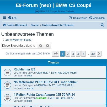
E9-Forum (neu) | BMW CS Coupé
BMW CS Coupe Bilder Galerie
FAQ
Registrieren
Anmelden
S
Foren-Übersicht
Suche
Unbeantwortete Themen
u
Unbeantwortete Themen
c
Zur erweiterten Suche
h
Suche
Erweiterte Suche
e
Seite
1
von
40
1
2
3
4
5
40
Nä
Die Suche ergab mehr als 1000 Treffer
…
Themen
Rücklichter E9
Letzter Beitrag von
Utachrista
«
Do 6. Aug 2026, 08:55
Verfasst in
biete
NK Meterware POLSTERSTOFF marineblau
Letzter Beitrag von
NK2000
«
Fr 17. Jul 2026, 07:21
Verfasst in
suche
4 Reifen Fulda Carat Assuro 195 70 VR 14
Letzter Beitrag von
Gerhard
«
Mi 8. Jul 2026, 10:22
Verfasst in
biete