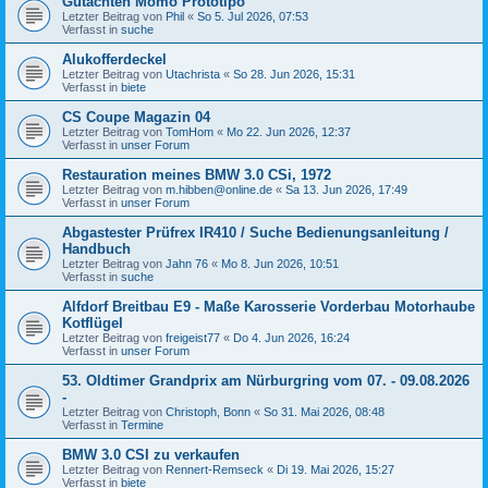
Gutachten Momo Prototipo
Letzter Beitrag von
Phil
«
So 5. Jul 2026, 07:53
Verfasst in
suche
Alukofferdeckel
Letzter Beitrag von
Utachrista
«
So 28. Jun 2026, 15:31
Verfasst in
biete
CS Coupe Magazin 04
Letzter Beitrag von
TomHom
«
Mo 22. Jun 2026, 12:37
Verfasst in
unser Forum
Restauration meines BMW 3.0 CSi, 1972
Letzter Beitrag von
m.hibben@online.de
«
Sa 13. Jun 2026, 17:49
Verfasst in
unser Forum
Abgastester Prüfrex IR410 / Suche Bedienungsanleitung /
Handbuch
Letzter Beitrag von
Jahn 76
«
Mo 8. Jun 2026, 10:51
Verfasst in
suche
Alfdorf Breitbau E9 - Maße Karosserie Vorderbau Motorhaube
Kotflügel
Letzter Beitrag von
freigeist77
«
Do 4. Jun 2026, 16:24
Verfasst in
unser Forum
53. Oldtimer Grandprix am Nürburgring vom 07. - 09.08.2026
-
Letzter Beitrag von
Christoph, Bonn
«
So 31. Mai 2026, 08:48
Verfasst in
Termine
BMW 3.0 CSI zu verkaufen
Letzter Beitrag von
Rennert-Remseck
«
Di 19. Mai 2026, 15:27
Verfasst in
biete