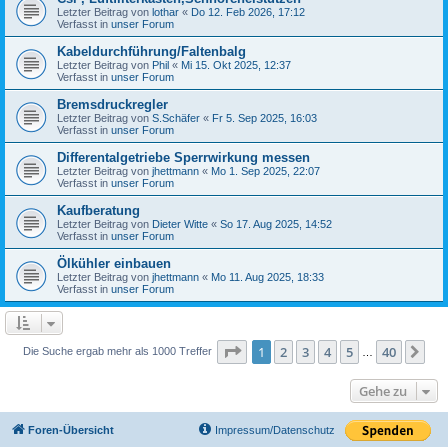
Letzter Beitrag von
lothar
«
Do 12. Feb 2026, 17:12
Verfasst in
unser Forum
Kabeldurchführung/Faltenbalg
Letzter Beitrag von
Phil
«
Mi 15. Okt 2025, 12:37
Verfasst in
unser Forum
Bremsdruckregler
Letzter Beitrag von
S.Schäfer
«
Fr 5. Sep 2025, 16:03
Verfasst in
unser Forum
Differentalgetriebe Sperrwirkung messen
Letzter Beitrag von
jhettmann
«
Mo 1. Sep 2025, 22:07
Verfasst in
unser Forum
Kaufberatung
Letzter Beitrag von
Dieter Witte
«
So 17. Aug 2025, 14:52
Verfasst in
unser Forum
Ölkühler einbauen
Letzter Beitrag von
jhettmann
«
Mo 11. Aug 2025, 18:33
Verfasst in
unser Forum
Seite
1
von
40
1
2
3
4
5
40
Nä
Die Suche ergab mehr als 1000 Treffer
…
Gehe zu
Foren-Übersicht
Impressum/Datenschutz