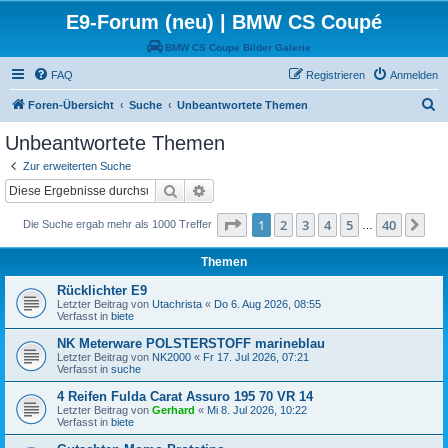
E9-Forum (neu) | BMW CS Coupé
BMW CS Coupe Bilder Galerie
FAQ
Registrieren
Anmelden
S
Foren-Übersicht
Suche
Unbeantwortete Themen
u
Unbeantwortete Themen
c
Zur erweiterten Suche
h
Suche
Erweiterte Suche
e
Seite
1
von
40
1
2
3
4
5
40
Nä
Die Suche ergab mehr als 1000 Treffer
…
Themen
Rücklichter E9
Letzter Beitrag von
Utachrista
«
Do 6. Aug 2026, 08:55
Verfasst in
biete
NK Meterware POLSTERSTOFF marineblau
Letzter Beitrag von
NK2000
«
Fr 17. Jul 2026, 07:21
Verfasst in
suche
4 Reifen Fulda Carat Assuro 195 70 VR 14
Letzter Beitrag von
Gerhard
«
Mi 8. Jul 2026, 10:22
Verfasst in
biete