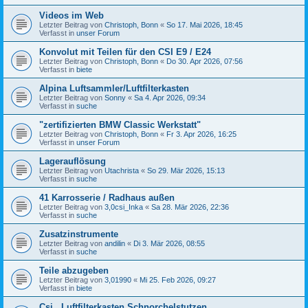
Videos im Web
Letzter Beitrag von
Christoph, Bonn
«
So 17. Mai 2026, 18:45
Verfasst in
unser Forum
Konvolut mit Teilen für den CSI E9 / E24
Letzter Beitrag von
Christoph, Bonn
«
Do 30. Apr 2026, 07:56
Verfasst in
biete
Alpina Luftsammler/Luftfilterkasten
Letzter Beitrag von
Sonny
«
Sa 4. Apr 2026, 09:34
Verfasst in
suche
"zertifizierten BMW Classic Werkstatt"
Letzter Beitrag von
Christoph, Bonn
«
Fr 3. Apr 2026, 16:25
Verfasst in
unser Forum
Lagerauflösung
Letzter Beitrag von
Utachrista
«
So 29. Mär 2026, 15:13
Verfasst in
suche
41 Karrosserie / Radhaus außen
Letzter Beitrag von
3,0csi_Inka
«
Sa 28. Mär 2026, 22:36
Verfasst in
suche
Zusatzinstrumente
Letzter Beitrag von
andilin
«
Di 3. Mär 2026, 08:55
Verfasst in
suche
Teile abzugeben
Letzter Beitrag von
3,01990
«
Mi 25. Feb 2026, 09:27
Verfasst in
biete
Csi , Luftfilterkasten,Schnorchelstutzen