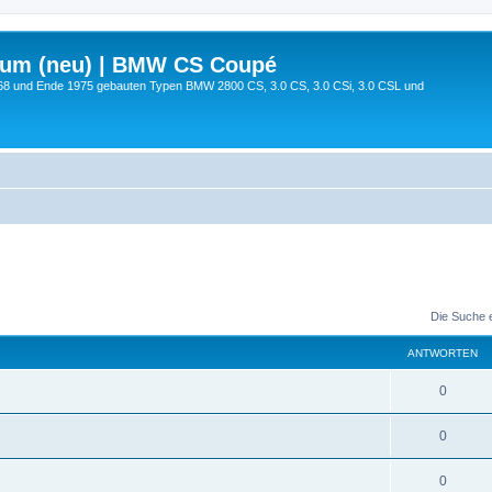
rum (neu) | BMW CS Coupé
68 und Ende 1975 gebauten Typen BMW 2800 CS, 3.0 CS, 3.0 CSi, 3.0 CSL und
Die Suche 
ANTWORTEN
0
0
0