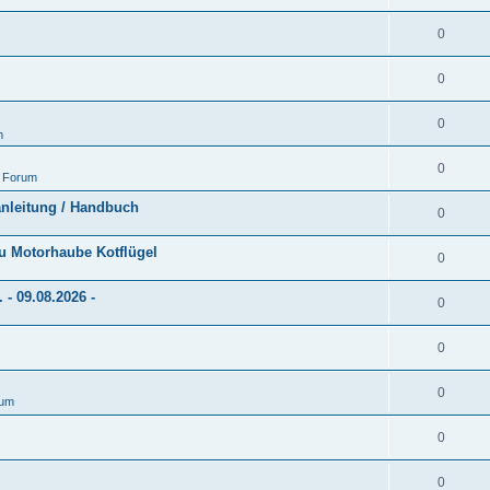
0
0
0
m
0
 Forum
anleitung / Handbuch
0
au Motorhaube Kotflügel
0
- 09.08.2026 -
0
0
0
rum
0
0