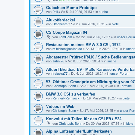
von
Gerhard
»
Mi 8. Jul 2026, 10:22
» in
biete
Gutachten Momo Prototipo
von
Phil
»
So 5. Jul 2026, 07:53
» in
suche
Alukofferdeckel
von
Utachrista
»
So 28. Jun 2026, 15:31
» in
biete
CS Coupe Magazin 04
von
TomHom
»
Mo 22. Jun 2026, 12:37
» in
unser Foru
Restauration meines BMW 3.0 CSi, 1972
von
m.hibben@online.de
»
Sa 13. Jun 2026, 17:49
» in
unser
Abgastester Prüfrex IR410 / Suche Bedienungs
von
Jahn 76
»
Mo 8. Jun 2026, 10:51
» in
suche
Alfdorf Breitbau E9 - Maße Karosserie Vorderb
von
freigeist77
»
Do 4. Jun 2026, 16:24
» in
unser Forum
53. Oldtimer Grandprix am Nürburgring vom 07. 
von
Christoph, Bonn
»
So 31. Mai 2026, 08:48
» in
Termine
BMW 3.0 CSI zu verkaufen
von
Rennert-Remseck
»
Di 19. Mai 2026, 15:27
» in
biete
Videos im Web
von
Christoph, Bonn
»
So 17. Mai 2026, 18:45
» in
unser Fo
Konvolut mit Teilen für den CSI E9 / E24
von
Christoph, Bonn
»
Do 30. Apr 2026, 07:56
» in
biete
Alpina Luftsammler/Luftfilterkasten