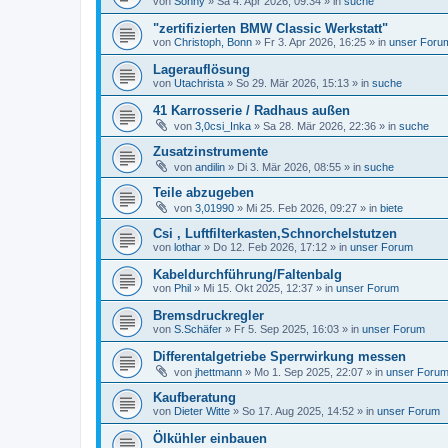
von
Sonny
»
Sa 4. Apr 2026, 09:34
» in
suche
"zertifizierten BMW Classic Werkstatt"
von
Christoph, Bonn
»
Fr 3. Apr 2026, 16:25
» in
unser Foru
Lagerauflösung
von
Utachrista
»
So 29. Mär 2026, 15:13
» in
suche
41 Karrosserie / Radhaus außen
von
3,0csi_Inka
»
Sa 28. Mär 2026, 22:36
» in
suche
Zusatzinstrumente
von
andilin
»
Di 3. Mär 2026, 08:55
» in
suche
Teile abzugeben
von
3,01990
»
Mi 25. Feb 2026, 09:27
» in
biete
Csi , Luftfilterkasten,Schnorchelstutzen
von
lothar
»
Do 12. Feb 2026, 17:12
» in
unser Forum
Kabeldurchführung/Faltenbalg
von
Phil
»
Mi 15. Okt 2025, 12:37
» in
unser Forum
Bremsdruckregler
von
S.Schäfer
»
Fr 5. Sep 2025, 16:03
» in
unser Forum
Differentalgetriebe Sperrwirkung messen
von
jhettmann
»
Mo 1. Sep 2025, 22:07
» in
unser Foru
Kaufberatung
von
Dieter Witte
»
So 17. Aug 2025, 14:52
» in
unser Forum
Ölkühler einbauen