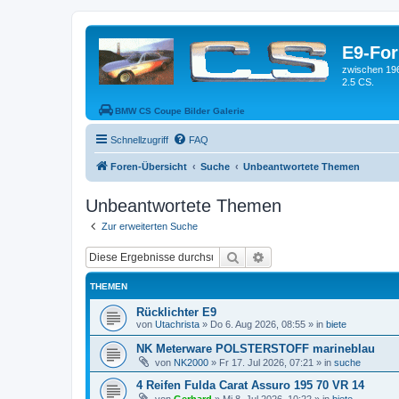
E9-Fo
zwischen 19
2.5 CS.
BMW CS Coupe Bilder Galerie
Schnellzugriff
FAQ
Foren-Übersicht
Suche
Unbeantwortete Themen
Unbeantwortete Themen
Zur erweiterten Suche
Suche
Erweiterte Suche
THEMEN
Rücklichter E9
von
Utachrista
»
Do 6. Aug 2026, 08:55
» in
biete
NK Meterware POLSTERSTOFF marineblau
von
NK2000
»
Fr 17. Jul 2026, 07:21
» in
suche
4 Reifen Fulda Carat Assuro 195 70 VR 14