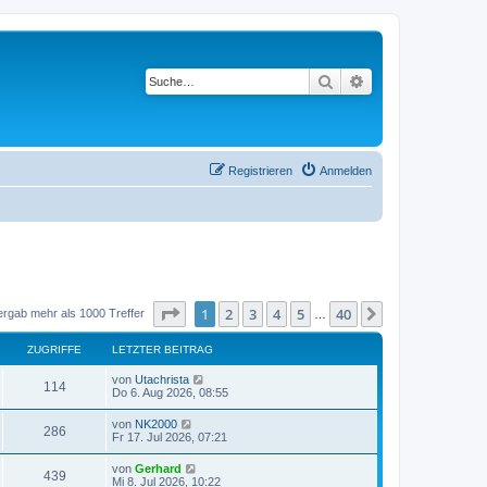
Suche
Erweiterte Suche
Registrieren
Anmelden
Seite
1
von
40
1
2
3
4
5
40
Nächste
ergab mehr als 1000 Treffer
…
ZUGRIFFE
LETZTER BEITRAG
von
Utachrista
114
Do 6. Aug 2026, 08:55
von
NK2000
286
Fr 17. Jul 2026, 07:21
von
Gerhard
439
Mi 8. Jul 2026, 10:22