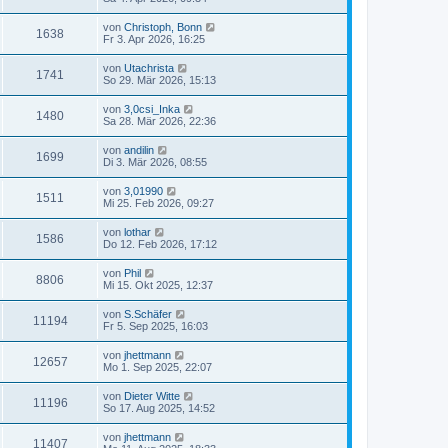
von
Christoph, Bonn
1638
Fr 3. Apr 2026, 16:25
von
Utachrista
1741
So 29. Mär 2026, 15:13
von
3,0csi_Inka
1480
Sa 28. Mär 2026, 22:36
von
andilin
1699
Di 3. Mär 2026, 08:55
von
3,01990
1511
Mi 25. Feb 2026, 09:27
von
lothar
1586
Do 12. Feb 2026, 17:12
von
Phil
8806
Mi 15. Okt 2025, 12:37
von
S.Schäfer
11194
Fr 5. Sep 2025, 16:03
von
jhettmann
12657
Mo 1. Sep 2025, 22:07
von
Dieter Witte
11196
So 17. Aug 2025, 14:52
von
jhettmann
11407