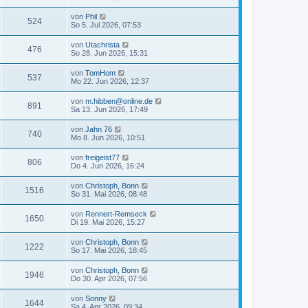
von
Phil
524
So 5. Jul 2026, 07:53
von
Utachrista
476
So 28. Jun 2026, 15:31
von
TomHom
537
Mo 22. Jun 2026, 12:37
von
m.hibben@online.de
891
Sa 13. Jun 2026, 17:49
von
Jahn 76
740
Mo 8. Jun 2026, 10:51
von
freigeist77
806
Do 4. Jun 2026, 16:24
von
Christoph, Bonn
1516
So 31. Mai 2026, 08:48
von
Rennert-Remseck
1650
Di 19. Mai 2026, 15:27
von
Christoph, Bonn
1222
So 17. Mai 2026, 18:45
von
Christoph, Bonn
1946
Do 30. Apr 2026, 07:56
von
Sonny
1644
Sa 4. Apr 2026, 09:34