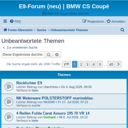
E9-Forum (neu) | BMW CS Coupé
BMW CS Coupe Bilder Galerie
FAQ
Registrieren
Anmelden
S
Foren-Übersicht
Suche
Unbeantwortete Themen
u
Unbeantwortete Themen
c
Zur erweiterten Suche
h
Suche
Erweiterte Suche
e
Seite
1
von
40
1
2
3
4
5
40
Nä
Die Suche ergab mehr als 1000 Treffer
…
Themen
Rücklichter E9
Letzter Beitrag von
Utachrista
«
Do 6. Aug 2026, 08:55
Verfasst in
biete
NK Meterware POLSTERSTOFF marineblau
Letzter Beitrag von
NK2000
«
Fr 17. Jul 2026, 07:21
Verfasst in
suche
4 Reifen Fulda Carat Assuro 195 70 VR 14
Letzter Beitrag von
Gerhard
«
Mi 8. Jul 2026, 10:22
Verfasst in
biete