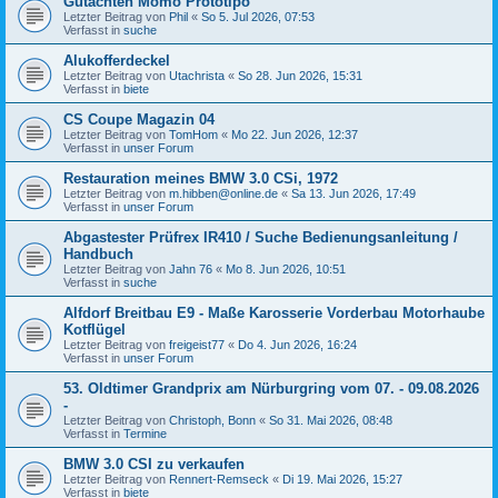
Gutachten Momo Prototipo
Letzter Beitrag von
Phil
«
So 5. Jul 2026, 07:53
Verfasst in
suche
Alukofferdeckel
Letzter Beitrag von
Utachrista
«
So 28. Jun 2026, 15:31
Verfasst in
biete
CS Coupe Magazin 04
Letzter Beitrag von
TomHom
«
Mo 22. Jun 2026, 12:37
Verfasst in
unser Forum
Restauration meines BMW 3.0 CSi, 1972
Letzter Beitrag von
m.hibben@online.de
«
Sa 13. Jun 2026, 17:49
Verfasst in
unser Forum
Abgastester Prüfrex IR410 / Suche Bedienungsanleitung /
Handbuch
Letzter Beitrag von
Jahn 76
«
Mo 8. Jun 2026, 10:51
Verfasst in
suche
Alfdorf Breitbau E9 - Maße Karosserie Vorderbau Motorhaube
Kotflügel
Letzter Beitrag von
freigeist77
«
Do 4. Jun 2026, 16:24
Verfasst in
unser Forum
53. Oldtimer Grandprix am Nürburgring vom 07. - 09.08.2026
-
Letzter Beitrag von
Christoph, Bonn
«
So 31. Mai 2026, 08:48
Verfasst in
Termine
BMW 3.0 CSI zu verkaufen
Letzter Beitrag von
Rennert-Remseck
«
Di 19. Mai 2026, 15:27
Verfasst in
biete