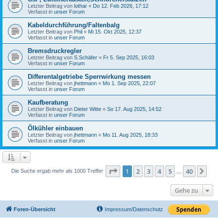
Letzter Beitrag von
lothar
«
Do 12. Feb 2026, 17:12
Verfasst in
unser Forum
Kabeldurchführung/Faltenbalg
Letzter Beitrag von
Phil
«
Mi 15. Okt 2025, 12:37
Verfasst in
unser Forum
Bremsdruckregler
Letzter Beitrag von
S.Schäfer
«
Fr 5. Sep 2025, 16:03
Verfasst in
unser Forum
Differentalgetriebe Sperrwirkung messen
Letzter Beitrag von
jhettmann
«
Mo 1. Sep 2025, 22:07
Verfasst in
unser Forum
Kaufberatung
Letzter Beitrag von
Dieter Witte
«
So 17. Aug 2025, 14:52
Verfasst in
unser Forum
Ölkühler einbauen
Letzter Beitrag von
jhettmann
«
Mo 11. Aug 2025, 18:33
Verfasst in
unser Forum
Seite
1
von
40
1
2
3
4
5
40
Nä
Die Suche ergab mehr als 1000 Treffer
…
Gehe zu
Foren-Übersicht
Impressum/Datenschutz