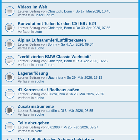
Videos im Web
Letzter Beitrag von
Christoph, Bonn
«
So 17. Mai 2026, 18:45
Verfasst in
unser Forum
Konvolut mit Teilen für den CSI E9 / E24
Letzter Beitrag von
Christoph, Bonn
«
Do 30. Apr 2026, 07:56
Verfasst in
biete
Alpina Luftsammler/Luftfilterkasten
Letzter Beitrag von
Sonny
«
Sa 4. Apr 2026, 09:34
Verfasst in
suche
"zertifizierten BMW Classic Werkstatt"
Letzter Beitrag von
Christoph, Bonn
«
Fr 3. Apr 2026, 16:25
Verfasst in
unser Forum
Lagerauflösung
Letzter Beitrag von
Utachrista
«
So 29. Mär 2026, 15:13
Verfasst in
suche
41 Karrosserie / Radhaus außen
Letzter Beitrag von
3,0csi_Inka
«
Sa 28. Mär 2026, 22:36
Verfasst in
suche
Zusatzinstrumente
Letzter Beitrag von
andilin
«
Di 3. Mär 2026, 08:55
Verfasst in
suche
Teile abzugeben
Letzter Beitrag von
3,01990
«
Mi 25. Feb 2026, 09:27
Verfasst in
biete
Csi , Luftfilterkasten,Schnorchelstutzen