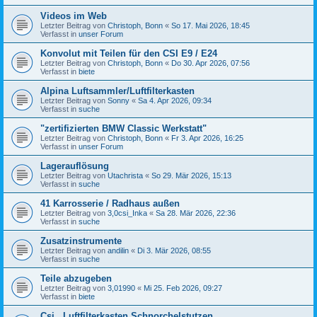
Videos im Web
Letzter Beitrag von
Christoph, Bonn
«
So 17. Mai 2026, 18:45
Verfasst in
unser Forum
Konvolut mit Teilen für den CSI E9 / E24
Letzter Beitrag von
Christoph, Bonn
«
Do 30. Apr 2026, 07:56
Verfasst in
biete
Alpina Luftsammler/Luftfilterkasten
Letzter Beitrag von
Sonny
«
Sa 4. Apr 2026, 09:34
Verfasst in
suche
"zertifizierten BMW Classic Werkstatt"
Letzter Beitrag von
Christoph, Bonn
«
Fr 3. Apr 2026, 16:25
Verfasst in
unser Forum
Lagerauflösung
Letzter Beitrag von
Utachrista
«
So 29. Mär 2026, 15:13
Verfasst in
suche
41 Karrosserie / Radhaus außen
Letzter Beitrag von
3,0csi_Inka
«
Sa 28. Mär 2026, 22:36
Verfasst in
suche
Zusatzinstrumente
Letzter Beitrag von
andilin
«
Di 3. Mär 2026, 08:55
Verfasst in
suche
Teile abzugeben
Letzter Beitrag von
3,01990
«
Mi 25. Feb 2026, 09:27
Verfasst in
biete
Csi , Luftfilterkasten,Schnorchelstutzen