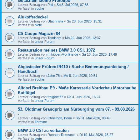
Gutachten Momo Prototipo
Letzter Beitrag von
Phil
«
So 5. Jul 2026, 07:53
Verfasst in
suche
Alukofferdeckel
Letzter Beitrag von
Utachrista
«
So 28. Jun 2026, 15:31
Verfasst in
biete
CS Coupe Magazin 04
Letzter Beitrag von
TomHom
«
Mo 22. Jun 2026, 12:37
Verfasst in
unser Forum
Restauration meines BMW 3.0 CSi, 1972
Letzter Beitrag von
m.hibben@online.de
«
Sa 13. Jun 2026, 17:49
Verfasst in
unser Forum
Abgastester Prüfrex IR410 / Suche Bedienungsanleitung /
Handbuch
Letzter Beitrag von
Jahn 76
«
Mo 8. Jun 2026, 10:51
Verfasst in
suche
Alfdorf Breitbau E9 - Maße Karosserie Vorderbau Motorhaube
Kotflügel
Letzter Beitrag von
freigeist77
«
Do 4. Jun 2026, 16:24
Verfasst in
unser Forum
53. Oldtimer Grandprix am Nürburgring vom 07. - 09.08.2026
-
Letzter Beitrag von
Christoph, Bonn
«
So 31. Mai 2026, 08:48
Verfasst in
Termine
BMW 3.0 CSI zu verkaufen
Letzter Beitrag von
Rennert-Remseck
«
Di 19. Mai 2026, 15:27
Verfasst in
biete