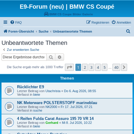
E9-Forum (neu) | BMW CS Coupé
BMW CS Coupe Bilder Galerie
FAQ
Registrieren
Anmelden
S
Foren-Übersicht
Suche
Unbeantwortete Themen
u
Unbeantwortete Themen
c
Zur erweiterten Suche
h
Suche
Erweiterte Suche
e
Seite
1
von
40
1
2
3
4
5
40
Nä
Die Suche ergab mehr als 1000 Treffer
…
Themen
Rücklichter E9
Letzter Beitrag von
Utachrista
«
Do 6. Aug 2026, 08:55
Verfasst in
biete
NK Meterware POLSTERSTOFF marineblau
Letzter Beitrag von
NK2000
«
Fr 17. Jul 2026, 07:21
Verfasst in
suche
4 Reifen Fulda Carat Assuro 195 70 VR 14
Letzter Beitrag von
Gerhard
«
Mi 8. Jul 2026, 10:22
Verfasst in
biete