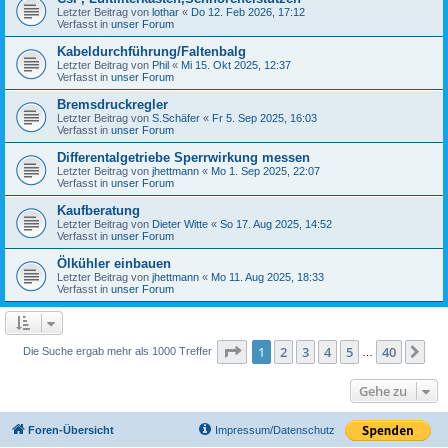
Letzter Beitrag von
lothar
«
Do 12. Feb 2026, 17:12
Verfasst in
unser Forum
Kabeldurchführung/Faltenbalg
Letzter Beitrag von
Phil
«
Mi 15. Okt 2025, 12:37
Verfasst in
unser Forum
Bremsdruckregler
Letzter Beitrag von
S.Schäfer
«
Fr 5. Sep 2025, 16:03
Verfasst in
unser Forum
Differentalgetriebe Sperrwirkung messen
Letzter Beitrag von
jhettmann
«
Mo 1. Sep 2025, 22:07
Verfasst in
unser Forum
Kaufberatung
Letzter Beitrag von
Dieter Witte
«
So 17. Aug 2025, 14:52
Verfasst in
unser Forum
Ölkühler einbauen
Letzter Beitrag von
jhettmann
«
Mo 11. Aug 2025, 18:33
Verfasst in
unser Forum
Seite
1
von
40
1
2
3
4
5
40
Nä
Die Suche ergab mehr als 1000 Treffer
…
Gehe zu
Foren-Übersicht
Impressum/Datenschutz