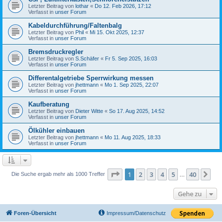
Letzter Beitrag von
lothar
«
Do 12. Feb 2026, 17:12
Verfasst in
unser Forum
Kabeldurchführung/Faltenbalg
Letzter Beitrag von
Phil
«
Mi 15. Okt 2025, 12:37
Verfasst in
unser Forum
Bremsdruckregler
Letzter Beitrag von
S.Schäfer
«
Fr 5. Sep 2025, 16:03
Verfasst in
unser Forum
Differentalgetriebe Sperrwirkung messen
Letzter Beitrag von
jhettmann
«
Mo 1. Sep 2025, 22:07
Verfasst in
unser Forum
Kaufberatung
Letzter Beitrag von
Dieter Witte
«
So 17. Aug 2025, 14:52
Verfasst in
unser Forum
Ölkühler einbauen
Letzter Beitrag von
jhettmann
«
Mo 11. Aug 2025, 18:33
Verfasst in
unser Forum
Seite
1
von
40
1
2
3
4
5
40
Nä
Die Suche ergab mehr als 1000 Treffer
…
Gehe zu
Foren-Übersicht
Impressum/Datenschutz