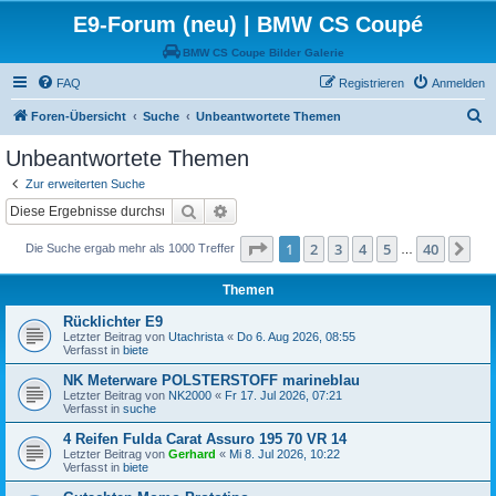
E9-Forum (neu) | BMW CS Coupé
BMW CS Coupe Bilder Galerie
FAQ
Registrieren
Anmelden
S
Foren-Übersicht
Suche
Unbeantwortete Themen
u
Unbeantwortete Themen
c
Zur erweiterten Suche
h
Suche
Erweiterte Suche
e
Seite
1
von
40
1
2
3
4
5
40
Nä
Die Suche ergab mehr als 1000 Treffer
…
Themen
Rücklichter E9
Letzter Beitrag von
Utachrista
«
Do 6. Aug 2026, 08:55
Verfasst in
biete
NK Meterware POLSTERSTOFF marineblau
Letzter Beitrag von
NK2000
«
Fr 17. Jul 2026, 07:21
Verfasst in
suche
4 Reifen Fulda Carat Assuro 195 70 VR 14
Letzter Beitrag von
Gerhard
«
Mi 8. Jul 2026, 10:22
Verfasst in
biete