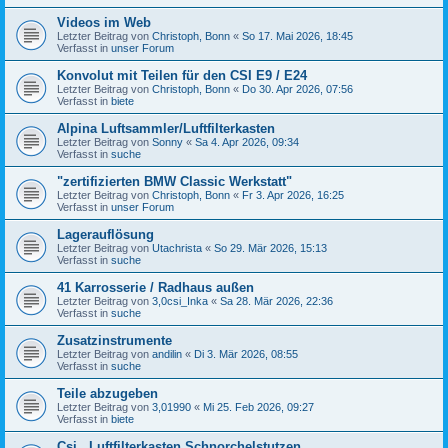
Videos im Web
Letzter Beitrag von
Christoph, Bonn
«
So 17. Mai 2026, 18:45
Verfasst in
unser Forum
Konvolut mit Teilen für den CSI E9 / E24
Letzter Beitrag von
Christoph, Bonn
«
Do 30. Apr 2026, 07:56
Verfasst in
biete
Alpina Luftsammler/Luftfilterkasten
Letzter Beitrag von
Sonny
«
Sa 4. Apr 2026, 09:34
Verfasst in
suche
"zertifizierten BMW Classic Werkstatt"
Letzter Beitrag von
Christoph, Bonn
«
Fr 3. Apr 2026, 16:25
Verfasst in
unser Forum
Lagerauflösung
Letzter Beitrag von
Utachrista
«
So 29. Mär 2026, 15:13
Verfasst in
suche
41 Karrosserie / Radhaus außen
Letzter Beitrag von
3,0csi_Inka
«
Sa 28. Mär 2026, 22:36
Verfasst in
suche
Zusatzinstrumente
Letzter Beitrag von
andilin
«
Di 3. Mär 2026, 08:55
Verfasst in
suche
Teile abzugeben
Letzter Beitrag von
3,01990
«
Mi 25. Feb 2026, 09:27
Verfasst in
biete
Csi , Luftfilterkasten,Schnorchelstutzen