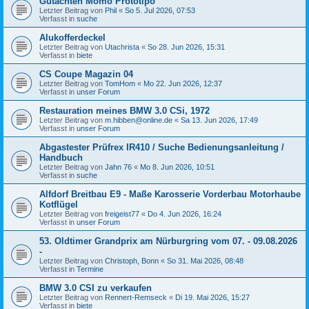
Gutachten Momo Prototipo
Letzter Beitrag von
Phil
«
So 5. Jul 2026, 07:53
Verfasst in
suche
Alukofferdeckel
Letzter Beitrag von
Utachrista
«
So 28. Jun 2026, 15:31
Verfasst in
biete
CS Coupe Magazin 04
Letzter Beitrag von
TomHom
«
Mo 22. Jun 2026, 12:37
Verfasst in
unser Forum
Restauration meines BMW 3.0 CSi, 1972
Letzter Beitrag von
m.hibben@online.de
«
Sa 13. Jun 2026, 17:49
Verfasst in
unser Forum
Abgastester Prüfrex IR410 / Suche Bedienungsanleitung /
Handbuch
Letzter Beitrag von
Jahn 76
«
Mo 8. Jun 2026, 10:51
Verfasst in
suche
Alfdorf Breitbau E9 - Maße Karosserie Vorderbau Motorhaube
Kotflügel
Letzter Beitrag von
freigeist77
«
Do 4. Jun 2026, 16:24
Verfasst in
unser Forum
53. Oldtimer Grandprix am Nürburgring vom 07. - 09.08.2026
-
Letzter Beitrag von
Christoph, Bonn
«
So 31. Mai 2026, 08:48
Verfasst in
Termine
BMW 3.0 CSI zu verkaufen
Letzter Beitrag von
Rennert-Remseck
«
Di 19. Mai 2026, 15:27
Verfasst in
biete