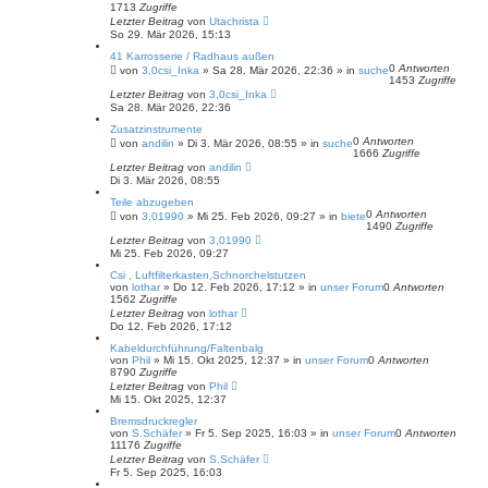
1713
Zugriffe
Letzter Beitrag
von
Utachrista
So 29. Mär 2026, 15:13
41 Karrosserie / Radhaus außen
0
Antworten
von
3,0csi_Inka
»
Sa 28. Mär 2026, 22:36
» in
suche
1453
Zugriffe
Letzter Beitrag
von
3,0csi_Inka
Sa 28. Mär 2026, 22:36
Zusatzinstrumente
0
Antworten
von
andilin
»
Di 3. Mär 2026, 08:55
» in
suche
1666
Zugriffe
Letzter Beitrag
von
andilin
Di 3. Mär 2026, 08:55
Teile abzugeben
0
Antworten
von
3,01990
»
Mi 25. Feb 2026, 09:27
» in
biete
1490
Zugriffe
Letzter Beitrag
von
3,01990
Mi 25. Feb 2026, 09:27
Csi , Luftfilterkasten,Schnorchelstutzen
von
lothar
»
Do 12. Feb 2026, 17:12
» in
unser Forum
0
Antworten
1562
Zugriffe
Letzter Beitrag
von
lothar
Do 12. Feb 2026, 17:12
Kabeldurchführung/Faltenbalg
von
Phil
»
Mi 15. Okt 2025, 12:37
» in
unser Forum
0
Antworten
8790
Zugriffe
Letzter Beitrag
von
Phil
Mi 15. Okt 2025, 12:37
Bremsdruckregler
von
S.Schäfer
»
Fr 5. Sep 2025, 16:03
» in
unser Forum
0
Antworten
11176
Zugriffe
Letzter Beitrag
von
S.Schäfer
Fr 5. Sep 2025, 16:03