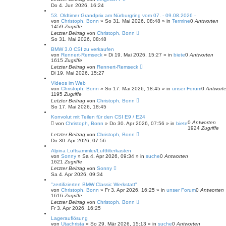
Do 4. Jun 2026, 16:24
53. Oldtimer Grandprix am Nürburgring vom 07. - 09.08.2026 -
von
Christoph, Bonn
»
So 31. Mai 2026, 08:48
» in
Termine
0
Antworten
1459
Zugriffe
Letzter Beitrag
von
Christoph, Bonn
So 31. Mai 2026, 08:48
BMW 3.0 CSI zu verkaufen
von
Rennert-Remseck
»
Di 19. Mai 2026, 15:27
» in
biete
0
Antworten
1615
Zugriffe
Letzter Beitrag
von
Rennert-Remseck
Di 19. Mai 2026, 15:27
Videos im Web
von
Christoph, Bonn
»
So 17. Mai 2026, 18:45
» in
unser Forum
0
Antwort
1195
Zugriffe
Letzter Beitrag
von
Christoph, Bonn
So 17. Mai 2026, 18:45
Konvolut mit Teilen für den CSI E9 / E24
0
Antworten
von
Christoph, Bonn
»
Do 30. Apr 2026, 07:56
» in
biete
1924
Zugriffe
Letzter Beitrag
von
Christoph, Bonn
Do 30. Apr 2026, 07:56
Alpina Luftsammler/Luftfilterkasten
von
Sonny
»
Sa 4. Apr 2026, 09:34
» in
suche
0
Antworten
1621
Zugriffe
Letzter Beitrag
von
Sonny
Sa 4. Apr 2026, 09:34
"zertifizierten BMW Classic Werkstatt"
von
Christoph, Bonn
»
Fr 3. Apr 2026, 16:25
» in
unser Forum
0
Antworten
1616
Zugriffe
Letzter Beitrag
von
Christoph, Bonn
Fr 3. Apr 2026, 16:25
Lagerauflösung
von
Utachrista
»
So 29. Mär 2026, 15:13
» in
suche
0
Antworten