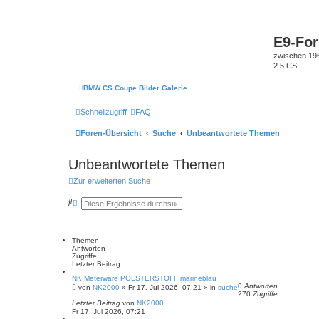
E9-Fo
zwischen 19
2.5 CS.
BMW CS Coupe Bilder Galerie
Schnellzugriff
FAQ
Foren-Übersicht
Suche
Unbeantwortete Themen
Unbeantwortete Themen
Zur erweiterten Suche
S
E
u
r
c
w
h
e
e
i
Themen
t
Antworten
e
Zugriffe
r
Letzter Beitrag
t
e
NK Meterware POLSTERSTOFF marineblau
S
0
Antworten
von
NK2000
»
Fr 17. Jul 2026, 07:21
» in
suche
270
Zugriffe
u
Letzter Beitrag
c
von
NK2000
Fr 17. Jul 2026, 07:21
h