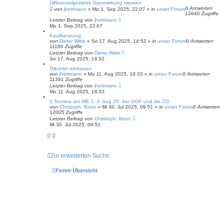
Differentalgetriebe Sperrwirkung messen
0
Antworten
von
jhettmann
»
Mo 1. Sep 2025, 22:07
» in
unser Forum
12640
Zugriffe
Letzter Beitrag
von
jhettmann
Mo 1. Sep 2025, 22:07
Kaufberatung
von
Dieter Witte
»
So 17. Aug 2025, 14:52
» in
unser Forum
0
Antworten
11180
Zugriffe
Letzter Beitrag
von
Dieter Witte
So 17. Aug 2025, 14:52
Ölkühler einbauen
von
jhettmann
»
Mo 11. Aug 2025, 18:33
» in
unser Forum
0
Antworten
11391
Zugriffe
Letzter Beitrag
von
jhettmann
Mo 11. Aug 2025, 18:33
2 Termine am WE 1.-3. Aug.25: der OGP und die CD
von
Christoph, Bonn
»
Mi 30. Jul 2025, 09:51
» in
unser Forum
0
Antworte
12005
Zugriffe
Letzter Beitrag
von
Christoph, Bonn
Mi 30. Jul 2025, 09:51
Zur erweiterten Suche
Foren-Übersicht