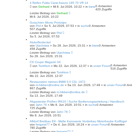
e
4 Reifen Fulda Carat Assuro 195 70 VR 14
0
Antworten
von
Gerhard
»
Mi 8. Jul 2026, 10:22
» in
biete
420
Zugriffe
Letzter Beitrag
von
Gerhard
Mi 8. Jul 2026, 10:22
Gutachten Momo Prototipo
von
Phil
»
So 5. Jul 2026, 07:53
» in
suche
0
Antworten
507
Zugriffe
Letzter Beitrag
von
Phil
So 5. Jul 2026, 07:53
Alukofferdeckel
von
Utachrista
»
So 28. Jun 2026, 15:31
» in
biete
0
Antworten
458
Zugriffe
Letzter Beitrag
von
Utachrista
So 28. Jun 2026, 15:31
CS Coupe Magazin 04
0
Antworten
von
TomHom
»
Mo 22. Jun 2026, 12:37
» in
unser Forum
516
Zugriffe
Letzter Beitrag
von
TomHom
Mo 22. Jun 2026, 12:37
Restauration meines BMW 3.0 CSi, 1972
von
m.hibben@online.de
»
Sa 13. Jun 2026, 17:49
» in
unser Forum
0
Ant
867
Zugriffe
Letzter Beitrag
von
m.hibben@online.de
Sa 13. Jun 2026, 17:49
Abgastester Prüfrex IR410 / Suche Bedienungsanleitung / Handbuch
von
Jahn 76
»
Mo 8. Jun 2026, 10:51
» in
suche
0
Antworten
725
Zugriffe
Letzter Beitrag
von
Jahn 76
Mo 8. Jun 2026, 10:51
Alfdorf Breitbau E9 - Maße Karosserie Vorderbau Motorhaube Kotflügel
von
freigeist77
»
Do 4. Jun 2026, 16:24
» in
unser Forum
0
Antworten
780
Zugriffe
Letzter Beitrag
von
freigeist77