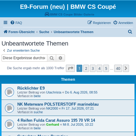
E9-Forum (neu) | BMW CS Coupé
BMW CS Coupe Bilder Galerie
FAQ
Registrieren
Anmelden
S
Foren-Übersicht
Suche
Unbeantwortete Themen
u
Unbeantwortete Themen
c
Zur erweiterten Suche
h
Suche
Erweiterte Suche
e
Seite
1
von
40
1
2
3
4
5
40
Nä
Die Suche ergab mehr als 1000 Treffer
…
Themen
Rücklichter E9
Letzter Beitrag von
Utachrista
«
Do 6. Aug 2026, 08:55
Verfasst in
biete
NK Meterware POLSTERSTOFF marineblau
Letzter Beitrag von
NK2000
«
Fr 17. Jul 2026, 07:21
Verfasst in
suche
4 Reifen Fulda Carat Assuro 195 70 VR 14
Letzter Beitrag von
Gerhard
«
Mi 8. Jul 2026, 10:22
Verfasst in
biete