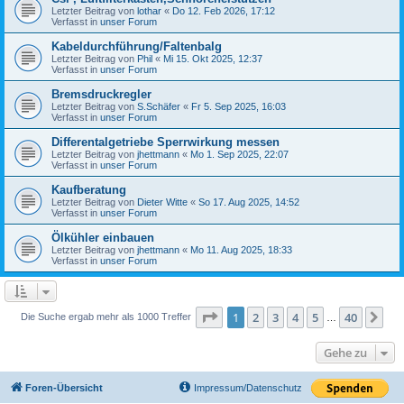
Letzter Beitrag von
lothar
«
Do 12. Feb 2026, 17:12
Verfasst in
unser Forum
Kabeldurchführung/Faltenbalg
Letzter Beitrag von
Phil
«
Mi 15. Okt 2025, 12:37
Verfasst in
unser Forum
Bremsdruckregler
Letzter Beitrag von
S.Schäfer
«
Fr 5. Sep 2025, 16:03
Verfasst in
unser Forum
Differentalgetriebe Sperrwirkung messen
Letzter Beitrag von
jhettmann
«
Mo 1. Sep 2025, 22:07
Verfasst in
unser Forum
Kaufberatung
Letzter Beitrag von
Dieter Witte
«
So 17. Aug 2025, 14:52
Verfasst in
unser Forum
Ölkühler einbauen
Letzter Beitrag von
jhettmann
«
Mo 11. Aug 2025, 18:33
Verfasst in
unser Forum
Seite
1
von
40
1
2
3
4
5
40
Nä
Die Suche ergab mehr als 1000 Treffer
…
Gehe zu
Foren-Übersicht
Impressum/Datenschutz