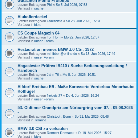
Gutachten Momo Prototipo
Letzter Beitrag von
Phil
«
So 5. Jul 2026, 07:53
Verfasst in
suche
Alukofferdeckel
Letzter Beitrag von
Utachrista
«
So 28. Jun 2026, 15:31
Verfasst in
biete
CS Coupe Magazin 04
Letzter Beitrag von
TomHom
«
Mo 22. Jun 2026, 12:37
Verfasst in
unser Forum
Restauration meines BMW 3.0 CSi, 1972
Letzter Beitrag von
m.hibben@online.de
«
Sa 13. Jun 2026, 17:49
Verfasst in
unser Forum
Abgastester Prüfrex IR410 / Suche Bedienungsanleitung /
Handbuch
Letzter Beitrag von
Jahn 76
«
Mo 8. Jun 2026, 10:51
Verfasst in
suche
Alfdorf Breitbau E9 - Maße Karosserie Vorderbau Motorhaube
Kotflügel
Letzter Beitrag von
freigeist77
«
Do 4. Jun 2026, 16:24
Verfasst in
unser Forum
53. Oldtimer Grandprix am Nürburgring vom 07. - 09.08.2026
-
Letzter Beitrag von
Christoph, Bonn
«
So 31. Mai 2026, 08:48
Verfasst in
Termine
BMW 3.0 CSI zu verkaufen
Letzter Beitrag von
Rennert-Remseck
«
Di 19. Mai 2026, 15:27
Verfasst in
biete