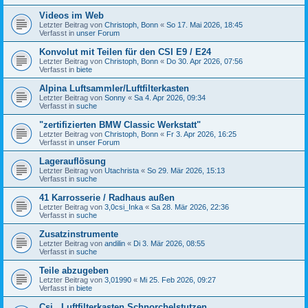
Videos im Web
Letzter Beitrag von
Christoph, Bonn
«
So 17. Mai 2026, 18:45
Verfasst in
unser Forum
Konvolut mit Teilen für den CSI E9 / E24
Letzter Beitrag von
Christoph, Bonn
«
Do 30. Apr 2026, 07:56
Verfasst in
biete
Alpina Luftsammler/Luftfilterkasten
Letzter Beitrag von
Sonny
«
Sa 4. Apr 2026, 09:34
Verfasst in
suche
"zertifizierten BMW Classic Werkstatt"
Letzter Beitrag von
Christoph, Bonn
«
Fr 3. Apr 2026, 16:25
Verfasst in
unser Forum
Lagerauflösung
Letzter Beitrag von
Utachrista
«
So 29. Mär 2026, 15:13
Verfasst in
suche
41 Karrosserie / Radhaus außen
Letzter Beitrag von
3,0csi_Inka
«
Sa 28. Mär 2026, 22:36
Verfasst in
suche
Zusatzinstrumente
Letzter Beitrag von
andilin
«
Di 3. Mär 2026, 08:55
Verfasst in
suche
Teile abzugeben
Letzter Beitrag von
3,01990
«
Mi 25. Feb 2026, 09:27
Verfasst in
biete
Csi , Luftfilterkasten,Schnorchelstutzen