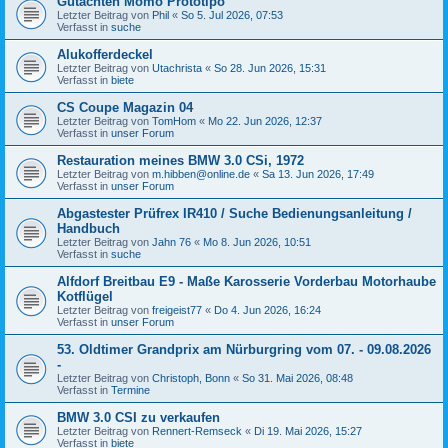
Gutachten Momo Prototipo
Letzter Beitrag von
Phil
«
So 5. Jul 2026, 07:53
Verfasst in
suche
Alukofferdeckel
Letzter Beitrag von
Utachrista
«
So 28. Jun 2026, 15:31
Verfasst in
biete
CS Coupe Magazin 04
Letzter Beitrag von
TomHom
«
Mo 22. Jun 2026, 12:37
Verfasst in
unser Forum
Restauration meines BMW 3.0 CSi, 1972
Letzter Beitrag von
m.hibben@online.de
«
Sa 13. Jun 2026, 17:49
Verfasst in
unser Forum
Abgastester Prüfrex IR410 / Suche Bedienungsanleitung /
Handbuch
Letzter Beitrag von
Jahn 76
«
Mo 8. Jun 2026, 10:51
Verfasst in
suche
Alfdorf Breitbau E9 - Maße Karosserie Vorderbau Motorhaube
Kotflügel
Letzter Beitrag von
freigeist77
«
Do 4. Jun 2026, 16:24
Verfasst in
unser Forum
53. Oldtimer Grandprix am Nürburgring vom 07. - 09.08.2026
-
Letzter Beitrag von
Christoph, Bonn
«
So 31. Mai 2026, 08:48
Verfasst in
Termine
BMW 3.0 CSI zu verkaufen
Letzter Beitrag von
Rennert-Remseck
«
Di 19. Mai 2026, 15:27
Verfasst in
biete