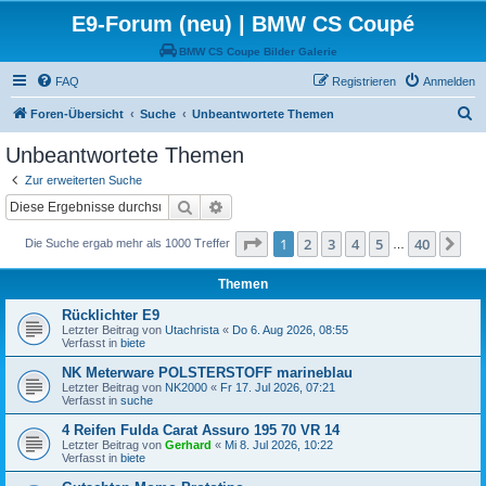
E9-Forum (neu) | BMW CS Coupé
BMW CS Coupe Bilder Galerie
FAQ
Registrieren
Anmelden
S
Foren-Übersicht
Suche
Unbeantwortete Themen
u
Unbeantwortete Themen
c
Zur erweiterten Suche
h
Suche
Erweiterte Suche
e
Seite
1
von
40
1
2
3
4
5
40
Nä
Die Suche ergab mehr als 1000 Treffer
…
Themen
Rücklichter E9
Letzter Beitrag von
Utachrista
«
Do 6. Aug 2026, 08:55
Verfasst in
biete
NK Meterware POLSTERSTOFF marineblau
Letzter Beitrag von
NK2000
«
Fr 17. Jul 2026, 07:21
Verfasst in
suche
4 Reifen Fulda Carat Assuro 195 70 VR 14
Letzter Beitrag von
Gerhard
«
Mi 8. Jul 2026, 10:22
Verfasst in
biete