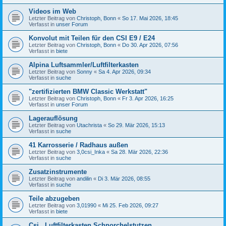
Videos im Web
Letzter Beitrag von
Christoph, Bonn
«
So 17. Mai 2026, 18:45
Verfasst in
unser Forum
Konvolut mit Teilen für den CSI E9 / E24
Letzter Beitrag von
Christoph, Bonn
«
Do 30. Apr 2026, 07:56
Verfasst in
biete
Alpina Luftsammler/Luftfilterkasten
Letzter Beitrag von
Sonny
«
Sa 4. Apr 2026, 09:34
Verfasst in
suche
"zertifizierten BMW Classic Werkstatt"
Letzter Beitrag von
Christoph, Bonn
«
Fr 3. Apr 2026, 16:25
Verfasst in
unser Forum
Lagerauflösung
Letzter Beitrag von
Utachrista
«
So 29. Mär 2026, 15:13
Verfasst in
suche
41 Karrosserie / Radhaus außen
Letzter Beitrag von
3,0csi_Inka
«
Sa 28. Mär 2026, 22:36
Verfasst in
suche
Zusatzinstrumente
Letzter Beitrag von
andilin
«
Di 3. Mär 2026, 08:55
Verfasst in
suche
Teile abzugeben
Letzter Beitrag von
3,01990
«
Mi 25. Feb 2026, 09:27
Verfasst in
biete
Csi , Luftfilterkasten,Schnorchelstutzen