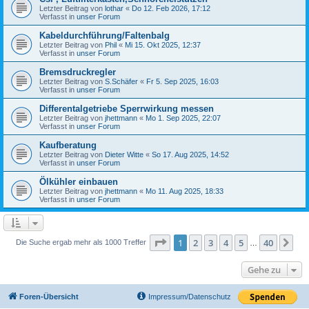
Letzter Beitrag von
lothar
«
Do 12. Feb 2026, 17:12
Verfasst in
unser Forum
Kabeldurchführung/Faltenbalg
Letzter Beitrag von
Phil
«
Mi 15. Okt 2025, 12:37
Verfasst in
unser Forum
Bremsdruckregler
Letzter Beitrag von
S.Schäfer
«
Fr 5. Sep 2025, 16:03
Verfasst in
unser Forum
Differentalgetriebe Sperrwirkung messen
Letzter Beitrag von
jhettmann
«
Mo 1. Sep 2025, 22:07
Verfasst in
unser Forum
Kaufberatung
Letzter Beitrag von
Dieter Witte
«
So 17. Aug 2025, 14:52
Verfasst in
unser Forum
Ölkühler einbauen
Letzter Beitrag von
jhettmann
«
Mo 11. Aug 2025, 18:33
Verfasst in
unser Forum
Seite
1
von
40
1
2
3
4
5
40
Nä
Die Suche ergab mehr als 1000 Treffer
…
Gehe zu
Foren-Übersicht
Impressum/Datenschutz