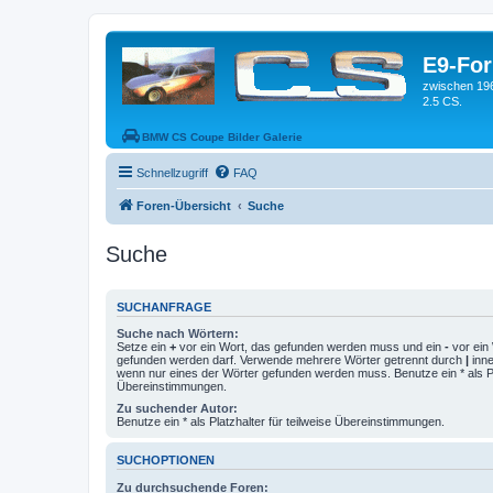
E9-Fo
zwischen 19
2.5 CS.
BMW CS Coupe Bilder Galerie
Schnellzugriff
FAQ
Foren-Übersicht
Suche
Suche
SUCHANFRAGE
Suche nach Wörtern:
Setze ein
+
vor ein Wort, das gefunden werden muss und ein
-
vor ein 
gefunden werden darf. Verwende mehrere Wörter getrennt durch
|
inne
wenn nur eines der Wörter gefunden werden muss. Benutze ein * als Pla
Übereinstimmungen.
Zu suchender Autor:
Benutze ein * als Platzhalter für teilweise Übereinstimmungen.
SUCHOPTIONEN
Zu durchsuchende Foren: