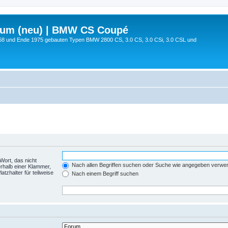
rum (neu) | BMW CS Coupé
68 und Ende 1975 gebauten Typen BMW 2800 CS, 3.0 CS, 3.0 CSi, 3.0 CSL und
Wort, das nicht
Nach allen Begriffen suchen oder Suche wie angegeben verwe
rhalb einer Klammer,
tzhalter für teilweise
Nach einem Begriff suchen