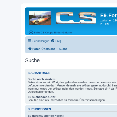
E9-Fo
zwischen 19
2.5 CS.
BMW CS Coupe Bilder Galerie
Schnellzugriff
FAQ
Foren-Übersicht
Suche
Suche
SUCHANFRAGE
Suche nach Wörtern:
Setze ein
+
vor ein Wort, das gefunden werden muss und ein
-
vor ein 
gefunden werden darf. Verwende mehrere Wörter getrennt durch
|
inne
wenn nur eines der Wörter gefunden werden muss. Benutze ein * als Pla
Übereinstimmungen.
Zu suchender Autor:
Benutze ein * als Platzhalter für teilweise Übereinstimmungen.
SUCHOPTIONEN
Zu durchsuchende Foren: