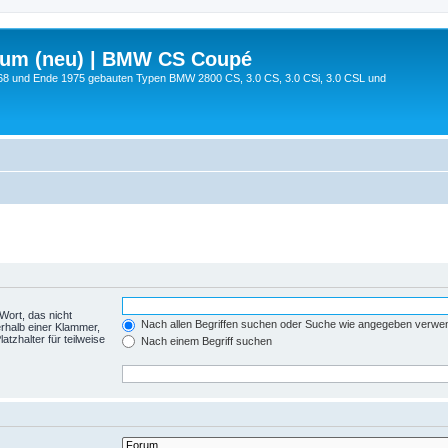
rum (neu) | BMW CS Coupé
68 und Ende 1975 gebauten Typen BMW 2800 CS, 3.0 CS, 3.0 CSi, 3.0 CSL und
Wort, das nicht
Nach allen Begriffen suchen oder Suche wie angegeben verwe
rhalb einer Klammer,
tzhalter für teilweise
Nach einem Begriff suchen