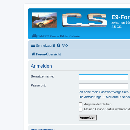
E9-Fo
zwischen 19
2.5 CS.
BMW CS Coupe Bilder Galerie
Schnellzugriff
FAQ
Foren-Übersicht
Anmelden
Benutzername:
Passwort:
Ich habe mein Passwort vergessen
Die Aktivierungs-E-Mail erneut send
Angemeldet bleiben
Meinen Online-Status während d