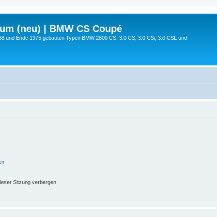
rum (neu) | BMW CS Coupé
68 und Ende 1975 gebauten Typen BMW 2800 CS, 3.0 CS, 3.0 CSi, 3.0 CSL und
en
ieser Sitzung verbergen