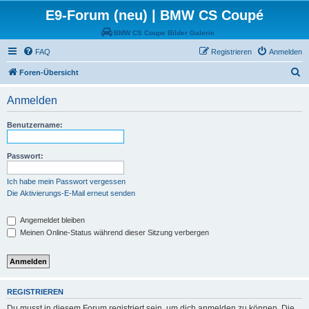
E9-Forum (neu) | BMW CS Coupé
BMW CS Coupe Bilder Galerie
FAQ
Registrieren
Anmelden
S
Foren-Übersicht
u
Anmelden
c
h
Benutzername:
e
Passwort:
Ich habe mein Passwort vergessen
Die Aktivierungs-E-Mail erneut senden
Angemeldet bleiben
Meinen Online-Status während dieser Sitzung verbergen
REGISTRIEREN
Du musst in diesem Forum registriert sein, um dich anmelden zu können. Die