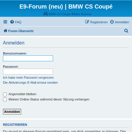
E9-Forum (neu) | BMW CS Coupé
BMW CS Coupe Bilder Galerie
FAQ
Registrieren
Anmelden
S
Foren-Übersicht
u
Anmelden
c
h
Benutzername:
e
Passwort:
Ich habe mein Passwort vergessen
Die Aktivierungs-E-Mail erneut senden
Angemeldet bleiben
Meinen Online-Status während dieser Sitzung verbergen
REGISTRIEREN
Du musst in diesem Forum registriert sein, um dich anmelden zu können. Die