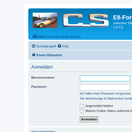
E9-Fo
zwischen 19
2.5 CS.
BMW CS Coupe Bilder Galerie
Schnellzugriff
FAQ
Foren-Übersicht
Anmelden
Benutzername:
Passwort:
Ich habe mein Passwort vergessen
Die Aktivierungs-E-Mail erneut send
Angemeldet bleiben
Meinen Online-Status während d