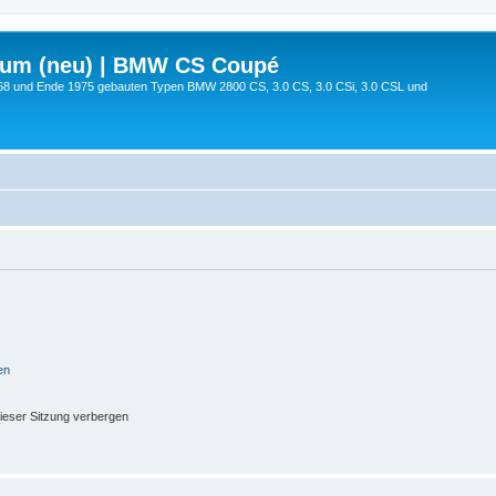
rum (neu) | BMW CS Coupé
68 und Ende 1975 gebauten Typen BMW 2800 CS, 3.0 CS, 3.0 CSi, 3.0 CSL und
en
ieser Sitzung verbergen