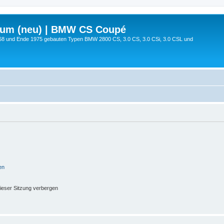
rum (neu) | BMW CS Coupé
68 und Ende 1975 gebauten Typen BMW 2800 CS, 3.0 CS, 3.0 CSi, 3.0 CSL und
en
ieser Sitzung verbergen