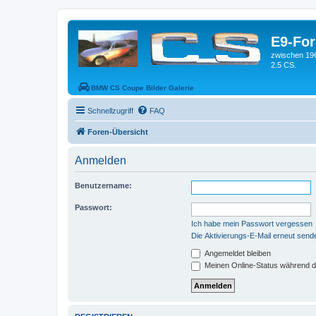
E9-Fo
zwischen 19
2.5 CS.
BMW CS Coupe Bilder Galerie
Schnellzugriff
FAQ
Foren-Übersicht
Anmelden
Benutzername:
Passwort:
Ich habe mein Passwort vergessen
Die Aktivierungs-E-Mail erneut send
Angemeldet bleiben
Meinen Online-Status während d