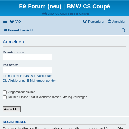
E9-Forum (neu) | BMW CS Coupé
BMW CS Coupe Bilder Galerie
FAQ
Registrieren
Anmelden
S
Foren-Übersicht
u
Anmelden
c
h
Benutzername:
e
Passwort:
Ich habe mein Passwort vergessen
Die Aktivierungs-E-Mail erneut senden
Angemeldet bleiben
Meinen Online-Status während dieser Sitzung verbergen
REGISTRIEREN
Du musst in diesem Forum registriert sein, um dich anmelden zu können. Die