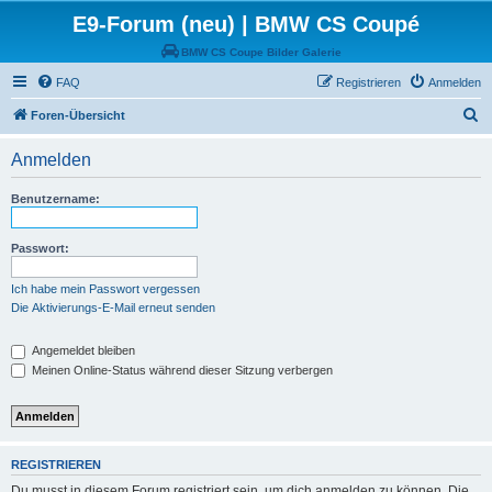
E9-Forum (neu) | BMW CS Coupé
BMW CS Coupe Bilder Galerie
FAQ
Registrieren
Anmelden
S
Foren-Übersicht
u
Anmelden
c
h
Benutzername:
e
Passwort:
Ich habe mein Passwort vergessen
Die Aktivierungs-E-Mail erneut senden
Angemeldet bleiben
Meinen Online-Status während dieser Sitzung verbergen
REGISTRIEREN
Du musst in diesem Forum registriert sein, um dich anmelden zu können. Die