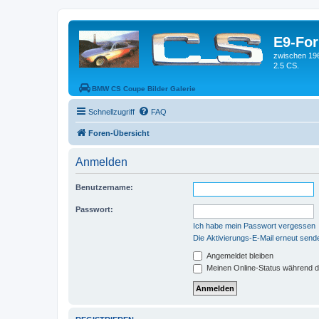
E9-Fo
zwischen 19
2.5 CS.
BMW CS Coupe Bilder Galerie
Schnellzugriff
FAQ
Foren-Übersicht
Anmelden
Benutzername:
Passwort:
Ich habe mein Passwort vergessen
Die Aktivierungs-E-Mail erneut send
Angemeldet bleiben
Meinen Online-Status während d