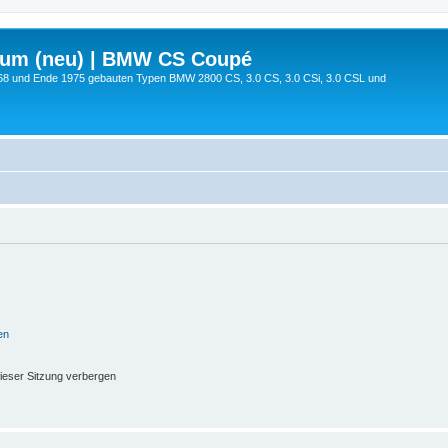
rum (neu) | BMW CS Coupé
68 und Ende 1975 gebauten Typen BMW 2800 CS, 3.0 CS, 3.0 CSi, 3.0 CSL und
en
ieser Sitzung verbergen