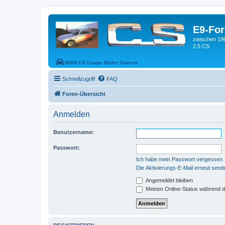
E9-Fo
zwischen 19
2.5 CS.
BMW CS Coupe Bilder Galerie
Schnellzugriff
FAQ
Foren-Übersicht
Anmelden
Benutzername:
Passwort:
Ich habe mein Passwort vergessen
Die Aktivierungs-E-Mail erneut send
Angemeldet bleiben
Meinen Online-Status während d