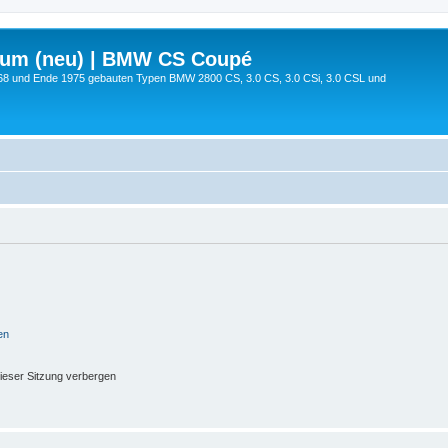
rum (neu) | BMW CS Coupé
68 und Ende 1975 gebauten Typen BMW 2800 CS, 3.0 CS, 3.0 CSi, 3.0 CSL und
en
ieser Sitzung verbergen