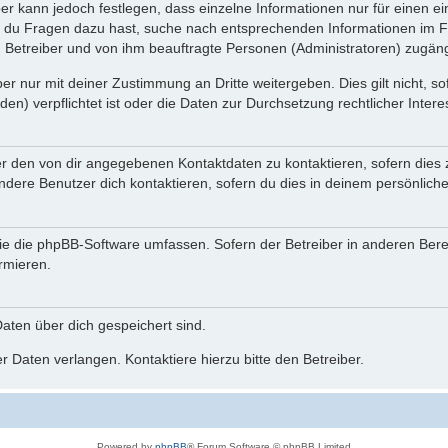
ber kann jedoch festlegen, dass einzelne Informationen nur für einen ei
n du Fragen dazu hast, suche nach entsprechenden Informationen im Fo
n Betreiber und von ihm beauftragte Personen (Administratoren) zugäng
r nur mit deiner Zustimmung an Dritte weitergeben. Dies gilt nicht, s
n) verpflichtet ist oder die Daten zur Durchsetzung rechtlicher Interes
er den von dir angegebenen Kontaktdaten zu kontaktieren, sofern dies 
andere Benutzer dich kontaktieren, sofern du dies in deinem persönliche
, die die phpBB-Software umfassen. Sofern der Betreiber in anderen Be
ormieren.
 Daten über dich gespeichert sind.
 Daten verlangen. Kontaktiere hierzu bitte den Betreiber.
Powered by
phpBB
® Forum Software © phpBB Limited