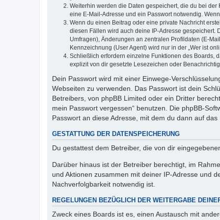
Weiterhin werden die Daten gespeichert, die du bei der 
eine E-Mail-Adresse und ein Passwort notwendig. Wenn du
Wenn du einen Beitrag oder eine private Nachricht erste
diesen Fällen wird auch deine IP-Adresse gespeichert. 
Umfragen), Änderungen an zentralen Profildaten (E-Mai
Kennzeichnung (User Agent) wird nur in der „Wer ist onl
Schließlich erfordern einzelne Funktionen des Boards,
explizit von dir gesetzte Lesezeichen oder Benachrichti
Dein Passwort wird mit einer Einwege-Verschlüsselung 
Webseiten zu verwenden. Das Passwort ist dein Schlü
Betreibers, von phpBB Limited oder ein Dritter berec
mein Passwort vergessen“ benutzen. Die phpBB-Softw
Passwort an diese Adresse, mit dem du dann auf das 
GESTATTUNG DER DATENSPEICHERUNG
Du gestattest dem Betreiber, die von dir eingegeben
Darüber hinaus ist der Betreiber berechtigt, im Rahm
und Aktionen zusammen mit deiner IP-Adresse und de
Nachverfolgbarkeit notwendig ist.
REGELUNGEN BEZÜGLICH DER WEITERGABE DEINE
Zweck eines Boards ist es, einen Austausch mit andere