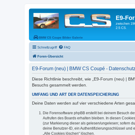
E9-Fo
zwischen 19
2.5 CS.
BMW CS Coupe Bilder Galerie
Schnellzugriff
FAQ
Foren-Übersicht
E9-Forum (neu) | BMW CS Coupé - Datenschutz
Diese Richtlinie beschreibt, wie „E9-Forum (neu) | B
Besuchs gesammelt werden.
UMFANG UND ART DER DATENSPEICHERUNG
Deine Daten werden auf vier verschiedene Arten ges
Die Forensoftware phpBB erstellt bei deinem Besuch de
Aufrufen des Boards erhalten bleiben. In diesen Cookies
(zur Markierung dieser als gelesen/ungelesen; sofern d
deine Benutzer-ID, ein Authentifizierungsschlüssel und 
„Alle Cookies löschen“ löschen.