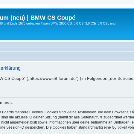
rum (neu) | BMW CS Coupé
68 und Ende 1975 gebauten Typen BMW 2800 CS, 3.0 CS, 3.0 CSi, 3.0 CSL und
erklärung
MW CS Coupé“ („https://www.e9-forum.de“) (im Folgenden „der Betreibe
ammelt:
s Boards mehrere Cookies. Cookies sind kleine Textdateien, die dein Browser als
 sind die aktuelle ID deiner Sitzung (damit dir alle Seitenaufrufe zugeordnet werd
u nicht angemeldet bist) sowie Informationen über deine Teilnahme an Umfragen (s
eine Session-ID gespeichert. Die Cookies haben standardmäßig eine Gültigkeit von 