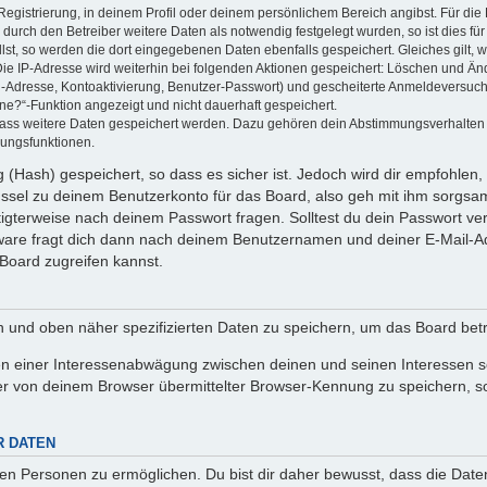
Registrierung, in deinem Profil oder deinem persönlichem Bereich angibst. Für di
rch den Betreiber weitere Daten als notwendig festgelegt wurden, so ist dies für 
llst, so werden die dort eingegebenen Daten ebenfalls gespeichert. Gleiches gilt, 
Die IP-Adresse wird weiterhin bei folgenden Aktionen gespeichert: Löschen und Än
l-Adresse, Kontoaktivierung, Benutzer-Passwort) und gescheiterte Anmeldeversuch
ine?“-Funktion angezeigt und nicht dauerhaft gespeichert.
 dass weitere Daten gespeichert werden. Dazu gehören dein Abstimmungsverhalten
gungsfunktionen.
(Hash) gespeichert, so dass es sicher ist. Jedoch wird dir empfohlen, 
ssel zu deinem Benutzerkonto für das Board, also geh mit ihm sorgsam
htigterweise nach deinem Passwort fragen. Solltest du dein Passwort v
are fragt dich dann nach deinem Benutzernamen und deiner E-Mail-Ad
Board zugreifen kannst.
en und oben näher spezifizierten Daten zu speichern, um das Board bet
en einer Interessenabwägung zwischen deinen und seinen Interessen sow
r von deinem Browser übermittelter Browser-Kennung zu speichern, so
R DATEN
n Personen zu ermöglichen. Du bist dir daher bewusst, dass die Daten d