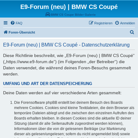
E9-Forum (neu) | BMW CS Coupé
BMW CS Coupe Bilder Galerie
FAQ
Registrieren
Anmelden
S
Foren-Übersicht
u
E9-Forum (neu) | BMW CS Coupé - Datenschutzerklärung
c
h
Diese Richtlinie beschreibt, wie „E9-Forum (neu) | BMW CS Coupé“
(„https://www.e9-forum.de“) (im Folgenden „der Betreiber“) die
e
Daten verwendet, die während deines Foren-Besuchs gesammelt
werden.
UMFANG UND ART DER DATENSPEICHERUNG
Deine Daten werden auf vier verschiedene Arten gesammelt:
Die Forensoftware phpBB erstellt bei deinem Besuch des Boards
mehrere Cookies. Cookies sind kleine Textdateien, die dein Browser als
temporäre Dateien ablegt und die zwischen den einzelnen Aufrufen des
Boards erhalten bleiben. In diesen Cookies sind die aktuelle ID deiner
Sitzung (damit dir alle Seitenaufrufe zugeordnet werden können),
Informationen über die von dir gelesenen Beiträge (zur Markierung
dieser als gelesen/ungelesen; sofern du nicht angemeldet bist) sowie