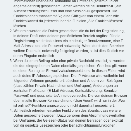
Informationen über deine Teilnahme an Umfragen (sofern du nicht
angemeldet bist) gespeichert. Ferner werden deine Benutzer-ID, ein
Authentifizierungsschlüssel und eine Session-ID gespeichert. Die
Cookies haben standardmäßig eine Gültigkeit von einem Jahr. Alle
Cookies kannst du jederzeit über die Funktion „Alle Cookies löschen“
löschen.
Weiterhin werden die Daten gespeichert, die du bei der Registrierung,
in deinem Profil oder deinem persönlichem Bereich angibst. Für die
Registrierung sind mindestens ein eindeutiger Benutzername, eine E-
Mail-Adresse und ein Passwort notwendig. Wenn durch den Betreiber
weitere Daten als notwendig festgelegt wurden, so ist dies für dich vor
deren Eingabe ersichtlich.
Wenn du einen Beitrag oder eine private Nachricht erstellst, so werden
die dort eingegebenen Daten ebenfalls gespeichert. Gleiches gilt, wenn
du einen Beitrag als Entwurf zwischenspeicherst. In diesen Fällen wird
auch deine IP-Adresse gespeichert. Die IP-Adresse wird weiterhin bei
folgenden Aktionen gespeichert: Löschen und Ändern von Beiträgen
(dazu zählen Private Nachrichten und Umfragen), Änderungen an
zentralen Profildaten (E-Mail-Adresse, Kontoaktivierung, Benutzer-
Passwort) und gescheiterte Anmeldeversuche. Die von deinem Browser
übermittelte Browser-Kennzeichnung (User Agent) wird nur in der „Wer
ist online?“-Funktion angezeigt und nicht dauerhaft gespeichert.
Schließlich erfordern einzelne Funktionen des Boards, dass weitere
Daten gespeichert werden. Dazu gehören dein Abstimmungsverhalten
bei Umfragen, der Gelesen-Status von deinen Beiträgen oder explizit
von dir gesetzte Lesezeichen oder Benachrichtigungsfunktionen.