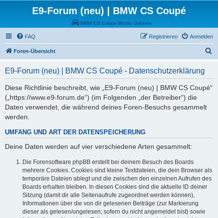
E9-Forum (neu) | BMW CS Coupé
BMW CS Coupe Bilder Galerie
FAQ
Registrieren
Anmelden
S
Foren-Übersicht
u
E9-Forum (neu) | BMW CS Coupé - Datenschutzerklärung
c
h
Diese Richtlinie beschreibt, wie „E9-Forum (neu) | BMW CS Coupé“
(„https://www.e9-forum.de“) (im Folgenden „der Betreiber“) die
e
Daten verwendet, die während deines Foren-Besuchs gesammelt
werden.
UMFANG UND ART DER DATENSPEICHERUNG
Deine Daten werden auf vier verschiedene Arten gesammelt:
Die Forensoftware phpBB erstellt bei deinem Besuch des Boards
mehrere Cookies. Cookies sind kleine Textdateien, die dein Browser als
temporäre Dateien ablegt und die zwischen den einzelnen Aufrufen des
Boards erhalten bleiben. In diesen Cookies sind die aktuelle ID deiner
Sitzung (damit dir alle Seitenaufrufe zugeordnet werden können),
Informationen über die von dir gelesenen Beiträge (zur Markierung
dieser als gelesen/ungelesen; sofern du nicht angemeldet bist) sowie