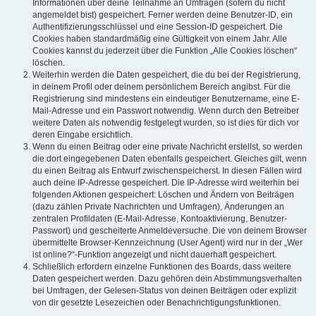
Informationen über deine Teilnahme an Umfragen (sofern du nicht
angemeldet bist) gespeichert. Ferner werden deine Benutzer-ID, ein
Authentifizierungsschlüssel und eine Session-ID gespeichert. Die
Cookies haben standardmäßig eine Gültigkeit von einem Jahr. Alle
Cookies kannst du jederzeit über die Funktion „Alle Cookies löschen“
löschen.
Weiterhin werden die Daten gespeichert, die du bei der Registrierung,
in deinem Profil oder deinem persönlichem Bereich angibst. Für die
Registrierung sind mindestens ein eindeutiger Benutzername, eine E-
Mail-Adresse und ein Passwort notwendig. Wenn durch den Betreiber
weitere Daten als notwendig festgelegt wurden, so ist dies für dich vor
deren Eingabe ersichtlich.
Wenn du einen Beitrag oder eine private Nachricht erstellst, so werden
die dort eingegebenen Daten ebenfalls gespeichert. Gleiches gilt, wenn
du einen Beitrag als Entwurf zwischenspeicherst. In diesen Fällen wird
auch deine IP-Adresse gespeichert. Die IP-Adresse wird weiterhin bei
folgenden Aktionen gespeichert: Löschen und Ändern von Beiträgen
(dazu zählen Private Nachrichten und Umfragen), Änderungen an
zentralen Profildaten (E-Mail-Adresse, Kontoaktivierung, Benutzer-
Passwort) und gescheiterte Anmeldeversuche. Die von deinem Browser
übermittelte Browser-Kennzeichnung (User Agent) wird nur in der „Wer
ist online?“-Funktion angezeigt und nicht dauerhaft gespeichert.
Schließlich erfordern einzelne Funktionen des Boards, dass weitere
Daten gespeichert werden. Dazu gehören dein Abstimmungsverhalten
bei Umfragen, der Gelesen-Status von deinen Beiträgen oder explizit
von dir gesetzte Lesezeichen oder Benachrichtigungsfunktionen.