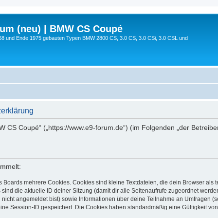
rum (neu) | BMW CS Coupé
68 und Ende 1975 gebauten Typen BMW 2800 CS, 3.0 CS, 3.0 CSi, 3.0 CSL und
erklärung
MW CS Coupé“ („https://www.e9-forum.de“) (im Folgenden „der Betreibe
ammelt:
s Boards mehrere Cookies. Cookies sind kleine Textdateien, die dein Browser als
 sind die aktuelle ID deiner Sitzung (damit dir alle Seitenaufrufe zugeordnet werd
u nicht angemeldet bist) sowie Informationen über deine Teilnahme an Umfragen (s
eine Session-ID gespeichert. Die Cookies haben standardmäßig eine Gültigkeit von 