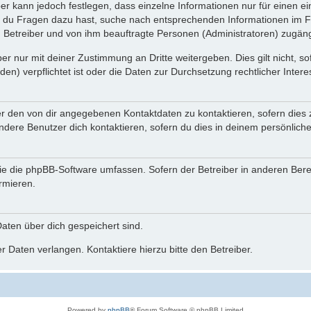
ber kann jedoch festlegen, dass einzelne Informationen nur für einen ei
n du Fragen dazu hast, suche nach entsprechenden Informationen im Fo
n Betreiber und von ihm beauftragte Personen (Administratoren) zugäng
r nur mit deiner Zustimmung an Dritte weitergeben. Dies gilt nicht, s
n) verpflichtet ist oder die Daten zur Durchsetzung rechtlicher Interes
er den von dir angegebenen Kontaktdaten zu kontaktieren, sofern dies 
andere Benutzer dich kontaktieren, sofern du dies in deinem persönliche
, die die phpBB-Software umfassen. Sofern der Betreiber in anderen Be
ormieren.
 Daten über dich gespeichert sind.
 Daten verlangen. Kontaktiere hierzu bitte den Betreiber.
Powered by
phpBB
® Forum Software © phpBB Limited