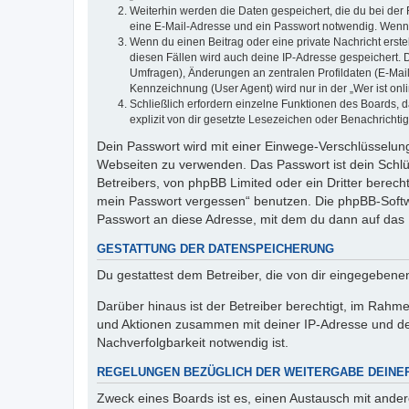
Weiterhin werden die Daten gespeichert, die du bei der 
eine E-Mail-Adresse und ein Passwort notwendig. Wenn du
Wenn du einen Beitrag oder eine private Nachricht erste
diesen Fällen wird auch deine IP-Adresse gespeichert. 
Umfragen), Änderungen an zentralen Profildaten (E-Mai
Kennzeichnung (User Agent) wird nur in der „Wer ist onl
Schließlich erfordern einzelne Funktionen des Boards,
explizit von dir gesetzte Lesezeichen oder Benachrichti
Dein Passwort wird mit einer Einwege-Verschlüsselung 
Webseiten zu verwenden. Das Passwort ist dein Schlü
Betreibers, von phpBB Limited oder ein Dritter berec
mein Passwort vergessen“ benutzen. Die phpBB-Softw
Passwort an diese Adresse, mit dem du dann auf das 
GESTATTUNG DER DATENSPEICHERUNG
Du gestattest dem Betreiber, die von dir eingegeben
Darüber hinaus ist der Betreiber berechtigt, im Rahm
und Aktionen zusammen mit deiner IP-Adresse und de
Nachverfolgbarkeit notwendig ist.
REGELUNGEN BEZÜGLICH DER WEITERGABE DEINE
Zweck eines Boards ist es, einen Austausch mit andere