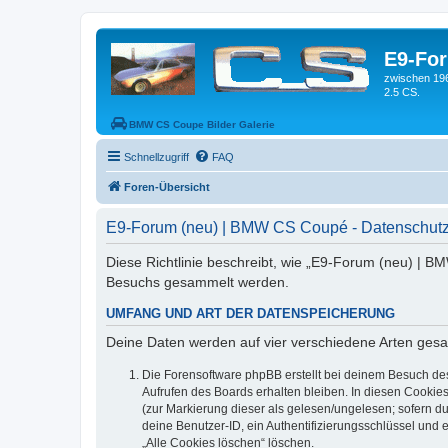
E9-Fo
zwischen 19
2.5 CS.
BMW CS Coupe Bilder Galerie
Schnellzugriff
FAQ
Foren-Übersicht
E9-Forum (neu) | BMW CS Coupé - Datenschutz
Diese Richtlinie beschreibt, wie „E9-Forum (neu) | B
Besuchs gesammelt werden.
UMFANG UND ART DER DATENSPEICHERUNG
Deine Daten werden auf vier verschiedene Arten ges
Die Forensoftware phpBB erstellt bei deinem Besuch de
Aufrufen des Boards erhalten bleiben. In diesen Cookies
(zur Markierung dieser als gelesen/ungelesen; sofern d
deine Benutzer-ID, ein Authentifizierungsschlüssel und 
„Alle Cookies löschen“ löschen.