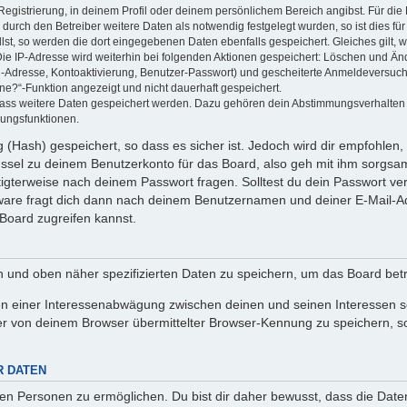
Registrierung, in deinem Profil oder deinem persönlichem Bereich angibst. Für di
rch den Betreiber weitere Daten als notwendig festgelegt wurden, so ist dies für 
llst, so werden die dort eingegebenen Daten ebenfalls gespeichert. Gleiches gilt, 
Die IP-Adresse wird weiterhin bei folgenden Aktionen gespeichert: Löschen und Än
l-Adresse, Kontoaktivierung, Benutzer-Passwort) und gescheiterte Anmeldeversuch
ine?“-Funktion angezeigt und nicht dauerhaft gespeichert.
 dass weitere Daten gespeichert werden. Dazu gehören dein Abstimmungsverhalten
gungsfunktionen.
(Hash) gespeichert, so dass es sicher ist. Jedoch wird dir empfohlen, 
ssel zu deinem Benutzerkonto für das Board, also geh mit ihm sorgsam
htigterweise nach deinem Passwort fragen. Solltest du dein Passwort v
are fragt dich dann nach deinem Benutzernamen und deiner E-Mail-Ad
Board zugreifen kannst.
en und oben näher spezifizierten Daten zu speichern, um das Board bet
en einer Interessenabwägung zwischen deinen und seinen Interessen sow
r von deinem Browser übermittelter Browser-Kennung zu speichern, so
R DATEN
n Personen zu ermöglichen. Du bist dir daher bewusst, dass die Daten d