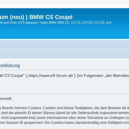
rum (neu) | BMW CS Coupé
68 und Ende 1975 gebauten Typen BMW 2800 CS, 3.0 CS, 3.0 CSi, 3.0 CSL und
erklärung
MW CS Coupé“ („https://www.e9-forum.de“) (im Folgenden „der Betreibe
ammelt:
s Boards mehrere Cookies. Cookies sind kleine Textdateien, die dein Browser als
 sind die aktuelle ID deiner Sitzung (damit dir alle Seitenaufrufe zugeordnet werd
u nicht angemeldet bist) sowie Informationen über deine Teilnahme an Umfragen (s
eine Session-ID gespeichert. Die Cookies haben standardmäßig eine Gültigkeit von 