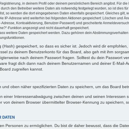
Registrierung, in deinem Profil oder deinem persönlichem Bereich angibst. Für di
rch den Betreiber weitere Daten als notwendig festgelegt wurden, so ist dies für 
llst, so werden die dort eingegebenen Daten ebenfalls gespeichert. Gleiches gilt, 
Die IP-Adresse wird weiterhin bei folgenden Aktionen gespeichert: Löschen und Än
l-Adresse, Kontoaktivierung, Benutzer-Passwort) und gescheiterte Anmeldeversuch
ine?“-Funktion angezeigt und nicht dauerhaft gespeichert.
 dass weitere Daten gespeichert werden. Dazu gehören dein Abstimmungsverhalten
gungsfunktionen.
(Hash) gespeichert, so dass es sicher ist. Jedoch wird dir empfohlen, 
ssel zu deinem Benutzerkonto für das Board, also geh mit ihm sorgsam
htigterweise nach deinem Passwort fragen. Solltest du dein Passwort v
are fragt dich dann nach deinem Benutzernamen und deiner E-Mail-Ad
Board zugreifen kannst.
en und oben näher spezifizierten Daten zu speichern, um das Board bet
en einer Interessenabwägung zwischen deinen und seinen Interessen sow
r von deinem Browser übermittelter Browser-Kennung zu speichern, so
R DATEN
n Personen zu ermöglichen. Du bist dir daher bewusst, dass die Daten d