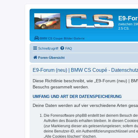
E9-Fo
zwischen 19
2.5 CS.
BMW CS Coupe Bilder Galerie
Schnellzugriff
FAQ
Foren-Übersicht
E9-Forum (neu) | BMW CS Coupé - Datenschutz
Diese Richtlinie beschreibt, wie „E9-Forum (neu) | B
Besuchs gesammelt werden.
UMFANG UND ART DER DATENSPEICHERUNG
Deine Daten werden auf vier verschiedene Arten ges
Die Forensoftware phpBB erstellt bei deinem Besuch de
Aufrufen des Boards erhalten bleiben. In diesen Cookies
(zur Markierung dieser als gelesen/ungelesen; sofern d
deine Benutzer-ID, ein Authentifizierungsschlüssel und 
„Alle Cookies löschen“ löschen.