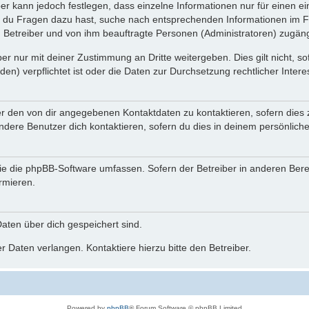
ber kann jedoch festlegen, dass einzelne Informationen nur für einen ei
n du Fragen dazu hast, suche nach entsprechenden Informationen im Fo
n Betreiber und von ihm beauftragte Personen (Administratoren) zugäng
r nur mit deiner Zustimmung an Dritte weitergeben. Dies gilt nicht, s
n) verpflichtet ist oder die Daten zur Durchsetzung rechtlicher Interes
er den von dir angegebenen Kontaktdaten zu kontaktieren, sofern dies 
andere Benutzer dich kontaktieren, sofern du dies in deinem persönliche
, die die phpBB-Software umfassen. Sofern der Betreiber in anderen Be
ormieren.
 Daten über dich gespeichert sind.
 Daten verlangen. Kontaktiere hierzu bitte den Betreiber.
Powered by
phpBB
® Forum Software © phpBB Limited