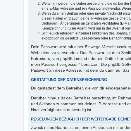
Weiterhin werden die Daten gespeichert, die du bei der 
eine E-Mail-Adresse und ein Passwort notwendig. Wenn du
Wenn du einen Beitrag oder eine private Nachricht erste
diesen Fällen wird auch deine IP-Adresse gespeichert. 
Umfragen), Änderungen an zentralen Profildaten (E-Mai
Kennzeichnung (User Agent) wird nur in der „Wer ist onl
Schließlich erfordern einzelne Funktionen des Boards,
explizit von dir gesetzte Lesezeichen oder Benachrichti
Dein Passwort wird mit einer Einwege-Verschlüsselung 
Webseiten zu verwenden. Das Passwort ist dein Schlü
Betreibers, von phpBB Limited oder ein Dritter berec
mein Passwort vergessen“ benutzen. Die phpBB-Softw
Passwort an diese Adresse, mit dem du dann auf das 
GESTATTUNG DER DATENSPEICHERUNG
Du gestattest dem Betreiber, die von dir eingegeben
Darüber hinaus ist der Betreiber berechtigt, im Rahm
und Aktionen zusammen mit deiner IP-Adresse und de
Nachverfolgbarkeit notwendig ist.
REGELUNGEN BEZÜGLICH DER WEITERGABE DEINE
Zweck eines Boards ist es, einen Austausch mit andere