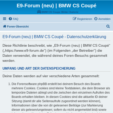
E9-Forum (neu) | BMW CS Coupé
BMW CS Coupe Bilder Galerie
FAQ
Registrieren
Anmelden
S
Foren-Übersicht
u
E9-Forum (neu) | BMW CS Coupé - Datenschutzerklärung
c
h
Diese Richtlinie beschreibt, wie „E9-Forum (neu) | BMW CS Coupé“
(„https://www.e9-forum.de“) (im Folgenden „der Betreiber“) die
e
Daten verwendet, die während deines Foren-Besuchs gesammelt
werden.
UMFANG UND ART DER DATENSPEICHERUNG
Deine Daten werden auf vier verschiedene Arten gesammelt:
Die Forensoftware phpBB erstellt bei deinem Besuch des Boards
mehrere Cookies. Cookies sind kleine Textdateien, die dein Browser als
temporäre Dateien ablegt und die zwischen den einzelnen Aufrufen des
Boards erhalten bleiben. In diesen Cookies sind die aktuelle ID deiner
Sitzung (damit dir alle Seitenaufrufe zugeordnet werden können),
Informationen über die von dir gelesenen Beiträge (zur Markierung
dieser als gelesen/ungelesen; sofern du nicht angemeldet bist) sowie