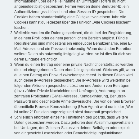
Informationen über deine Teilnahme an Umfragen (sofern du nicht
angemeldet bist) gespeichert. Ferner werden deine Benutzer-ID, ein
Authentifizierungsschlüssel und eine Session-ID gespeichert. Die
Cookies haben standardmäßig eine Gültigkeit von einem Jahr. Alle
Cookies kannst du jederzeit über die Funktion „Alle Cookies löschen“
löschen.
Weiterhin werden die Daten gespeichert, die du bei der Registrierung,
in deinem Profil oder deinem persönlichem Bereich angibst. Für die
Registrierung sind mindestens ein eindeutiger Benutzername, eine E-
Mail-Adresse und ein Passwort notwendig. Wenn durch den Betreiber
weitere Daten als notwendig festgelegt wurden, so ist dies für dich vor
deren Eingabe ersichtlich.
Wenn du einen Beitrag oder eine private Nachricht erstellst, so werden
die dort eingegebenen Daten ebenfalls gespeichert. Gleiches gilt, wenn
du einen Beitrag als Entwurf zwischenspeicherst. In diesen Fällen wird
auch deine IP-Adresse gespeichert. Die IP-Adresse wird weiterhin bei
folgenden Aktionen gespeichert: Löschen und Ändern von Beiträgen
(dazu zählen Private Nachrichten und Umfragen), Änderungen an
zentralen Profildaten (E-Mail-Adresse, Kontoaktivierung, Benutzer-
Passwort) und gescheiterte Anmeldeversuche. Die von deinem Browser
übermittelte Browser-Kennzeichnung (User Agent) wird nur in der „Wer
ist online?“-Funktion angezeigt und nicht dauerhaft gespeichert.
Schließlich erfordern einzelne Funktionen des Boards, dass weitere
Daten gespeichert werden. Dazu gehören dein Abstimmungsverhalten
bei Umfragen, der Gelesen-Status von deinen Beiträgen oder explizit
von dir gesetzte Lesezeichen oder Benachrichtigungsfunktionen.