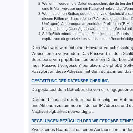
Weiterhin werden die Daten gespeichert, die du bei der 
eine E-Mail-Adresse und ein Passwort notwendig. Wenn du
Wenn du einen Beitrag oder eine private Nachricht erste
diesen Fällen wird auch deine IP-Adresse gespeichert. 
Umfragen), Änderungen an zentralen Profildaten (E-Mai
Kennzeichnung (User Agent) wird nur in der „Wer ist onl
Schließlich erfordern einzelne Funktionen des Boards,
explizit von dir gesetzte Lesezeichen oder Benachrichti
Dein Passwort wird mit einer Einwege-Verschlüsselung 
Webseiten zu verwenden. Das Passwort ist dein Schlü
Betreibers, von phpBB Limited oder ein Dritter berec
mein Passwort vergessen“ benutzen. Die phpBB-Softw
Passwort an diese Adresse, mit dem du dann auf das 
GESTATTUNG DER DATENSPEICHERUNG
Du gestattest dem Betreiber, die von dir eingegeben
Darüber hinaus ist der Betreiber berechtigt, im Rahm
und Aktionen zusammen mit deiner IP-Adresse und de
Nachverfolgbarkeit notwendig ist.
REGELUNGEN BEZÜGLICH DER WEITERGABE DEINE
Zweck eines Boards ist es, einen Austausch mit andere