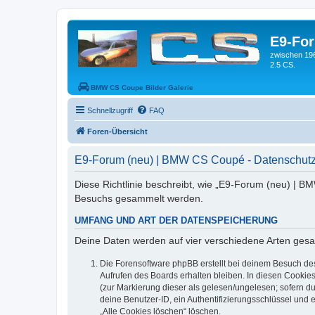
E9-Fo
zwischen 19
2.5 CS.
BMW CS Coupe Bilder Galerie
Schnellzugriff
FAQ
Foren-Übersicht
E9-Forum (neu) | BMW CS Coupé - Datenschutz
Diese Richtlinie beschreibt, wie „E9-Forum (neu) | B
Besuchs gesammelt werden.
UMFANG UND ART DER DATENSPEICHERUNG
Deine Daten werden auf vier verschiedene Arten ges
Die Forensoftware phpBB erstellt bei deinem Besuch de
Aufrufen des Boards erhalten bleiben. In diesen Cookies
(zur Markierung dieser als gelesen/ungelesen; sofern d
deine Benutzer-ID, ein Authentifizierungsschlüssel und 
„Alle Cookies löschen“ löschen.