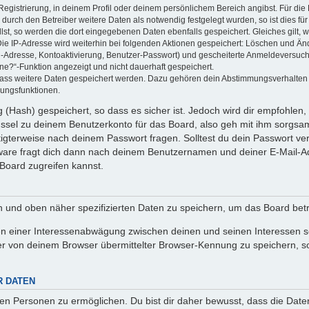
Registrierung, in deinem Profil oder deinem persönlichem Bereich angibst. Für di
rch den Betreiber weitere Daten als notwendig festgelegt wurden, so ist dies für 
llst, so werden die dort eingegebenen Daten ebenfalls gespeichert. Gleiches gilt, 
Die IP-Adresse wird weiterhin bei folgenden Aktionen gespeichert: Löschen und Än
l-Adresse, Kontoaktivierung, Benutzer-Passwort) und gescheiterte Anmeldeversuch
ine?“-Funktion angezeigt und nicht dauerhaft gespeichert.
 dass weitere Daten gespeichert werden. Dazu gehören dein Abstimmungsverhalten
gungsfunktionen.
(Hash) gespeichert, so dass es sicher ist. Jedoch wird dir empfohlen, 
ssel zu deinem Benutzerkonto für das Board, also geh mit ihm sorgsam
htigterweise nach deinem Passwort fragen. Solltest du dein Passwort v
are fragt dich dann nach deinem Benutzernamen und deiner E-Mail-Ad
Board zugreifen kannst.
en und oben näher spezifizierten Daten zu speichern, um das Board bet
en einer Interessenabwägung zwischen deinen und seinen Interessen sow
r von deinem Browser übermittelter Browser-Kennung zu speichern, so
R DATEN
n Personen zu ermöglichen. Du bist dir daher bewusst, dass die Daten d