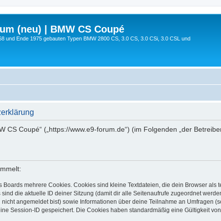
rum (neu) | BMW CS Coupé
68 und Ende 1975 gebauten Typen BMW 2800 CS, 3.0 CS, 3.0 CSi, 3.0 CSL und
erklärung
MW CS Coupé“ („https://www.e9-forum.de“) (im Folgenden „der Betreibe
ammelt:
s Boards mehrere Cookies. Cookies sind kleine Textdateien, die dein Browser als
 sind die aktuelle ID deiner Sitzung (damit dir alle Seitenaufrufe zugeordnet werd
u nicht angemeldet bist) sowie Informationen über deine Teilnahme an Umfragen (s
eine Session-ID gespeichert. Die Cookies haben standardmäßig eine Gültigkeit von 