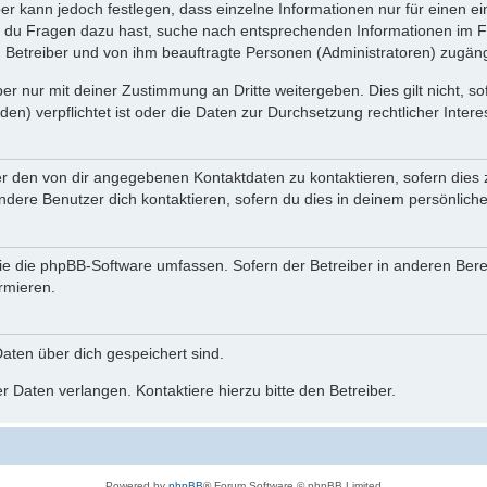
ber kann jedoch festlegen, dass einzelne Informationen nur für einen ei
n du Fragen dazu hast, suche nach entsprechenden Informationen im Fo
n Betreiber und von ihm beauftragte Personen (Administratoren) zugäng
r nur mit deiner Zustimmung an Dritte weitergeben. Dies gilt nicht, s
n) verpflichtet ist oder die Daten zur Durchsetzung rechtlicher Interes
er den von dir angegebenen Kontaktdaten zu kontaktieren, sofern dies 
andere Benutzer dich kontaktieren, sofern du dies in deinem persönliche
, die die phpBB-Software umfassen. Sofern der Betreiber in anderen Be
ormieren.
 Daten über dich gespeichert sind.
 Daten verlangen. Kontaktiere hierzu bitte den Betreiber.
Powered by
phpBB
® Forum Software © phpBB Limited