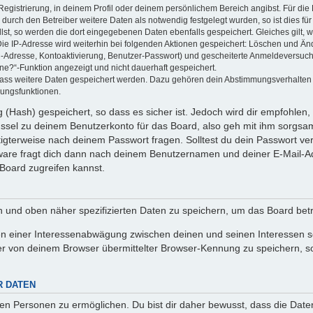
Registrierung, in deinem Profil oder deinem persönlichem Bereich angibst. Für di
rch den Betreiber weitere Daten als notwendig festgelegt wurden, so ist dies für 
llst, so werden die dort eingegebenen Daten ebenfalls gespeichert. Gleiches gilt, 
Die IP-Adresse wird weiterhin bei folgenden Aktionen gespeichert: Löschen und Än
l-Adresse, Kontoaktivierung, Benutzer-Passwort) und gescheiterte Anmeldeversuch
ine?“-Funktion angezeigt und nicht dauerhaft gespeichert.
 dass weitere Daten gespeichert werden. Dazu gehören dein Abstimmungsverhalten
gungsfunktionen.
(Hash) gespeichert, so dass es sicher ist. Jedoch wird dir empfohlen, 
ssel zu deinem Benutzerkonto für das Board, also geh mit ihm sorgsam
htigterweise nach deinem Passwort fragen. Solltest du dein Passwort v
are fragt dich dann nach deinem Benutzernamen und deiner E-Mail-Ad
Board zugreifen kannst.
en und oben näher spezifizierten Daten zu speichern, um das Board bet
en einer Interessenabwägung zwischen deinen und seinen Interessen sow
r von deinem Browser übermittelter Browser-Kennung zu speichern, so
R DATEN
n Personen zu ermöglichen. Du bist dir daher bewusst, dass die Daten d