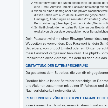
Weiterhin werden die Daten gespeichert, die du bei der 
eine E-Mail-Adresse und ein Passwort notwendig. Wenn du
Wenn du einen Beitrag oder eine private Nachricht erste
diesen Fällen wird auch deine IP-Adresse gespeichert. 
Umfragen), Änderungen an zentralen Profildaten (E-Mai
Kennzeichnung (User Agent) wird nur in der „Wer ist onl
Schließlich erfordern einzelne Funktionen des Boards,
explizit von dir gesetzte Lesezeichen oder Benachrichti
Dein Passwort wird mit einer Einwege-Verschlüsselung 
Webseiten zu verwenden. Das Passwort ist dein Schlü
Betreibers, von phpBB Limited oder ein Dritter berec
mein Passwort vergessen“ benutzen. Die phpBB-Softw
Passwort an diese Adresse, mit dem du dann auf das 
GESTATTUNG DER DATENSPEICHERUNG
Du gestattest dem Betreiber, die von dir eingegeben
Darüber hinaus ist der Betreiber berechtigt, im Rahm
und Aktionen zusammen mit deiner IP-Adresse und de
Nachverfolgbarkeit notwendig ist.
REGELUNGEN BEZÜGLICH DER WEITERGABE DEINE
Zweck eines Boards ist es, einen Austausch mit andere