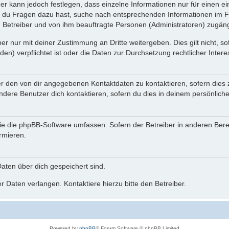
ber kann jedoch festlegen, dass einzelne Informationen nur für einen ei
n du Fragen dazu hast, suche nach entsprechenden Informationen im Fo
n Betreiber und von ihm beauftragte Personen (Administratoren) zugäng
r nur mit deiner Zustimmung an Dritte weitergeben. Dies gilt nicht, s
n) verpflichtet ist oder die Daten zur Durchsetzung rechtlicher Interes
er den von dir angegebenen Kontaktdaten zu kontaktieren, sofern dies 
andere Benutzer dich kontaktieren, sofern du dies in deinem persönliche
, die die phpBB-Software umfassen. Sofern der Betreiber in anderen Be
ormieren.
 Daten über dich gespeichert sind.
 Daten verlangen. Kontaktiere hierzu bitte den Betreiber.
Powered by
phpBB
® Forum Software © phpBB Limited