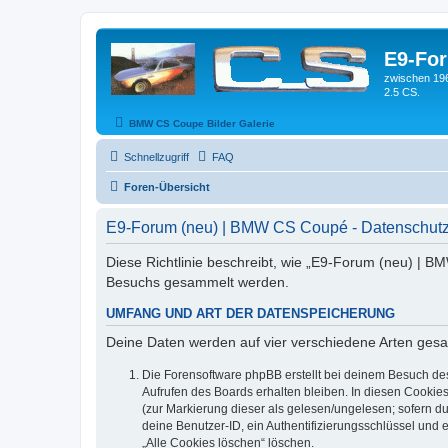
E9-Fo
zwischen 19
2.5 CS.
BMW CS Coupe Bilder Galerie
Schnellzugriff
FAQ
Foren-Übersicht
E9-Forum (neu) | BMW CS Coupé - Datenschutz
Diese Richtlinie beschreibt, wie „E9-Forum (neu) | B
Besuchs gesammelt werden.
UMFANG UND ART DER DATENSPEICHERUNG
Deine Daten werden auf vier verschiedene Arten ges
Die Forensoftware phpBB erstellt bei deinem Besuch de
Aufrufen des Boards erhalten bleiben. In diesen Cookies
(zur Markierung dieser als gelesen/ungelesen; sofern d
deine Benutzer-ID, ein Authentifizierungsschlüssel und 
„Alle Cookies löschen“ löschen.