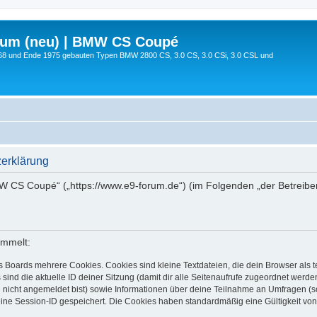
rum (neu) | BMW CS Coupé
68 und Ende 1975 gebauten Typen BMW 2800 CS, 3.0 CS, 3.0 CSi, 3.0 CSL und
erklärung
MW CS Coupé“ („https://www.e9-forum.de“) (im Folgenden „der Betreibe
ammelt:
s Boards mehrere Cookies. Cookies sind kleine Textdateien, die dein Browser als
 sind die aktuelle ID deiner Sitzung (damit dir alle Seitenaufrufe zugeordnet werd
u nicht angemeldet bist) sowie Informationen über deine Teilnahme an Umfragen (s
eine Session-ID gespeichert. Die Cookies haben standardmäßig eine Gültigkeit von 