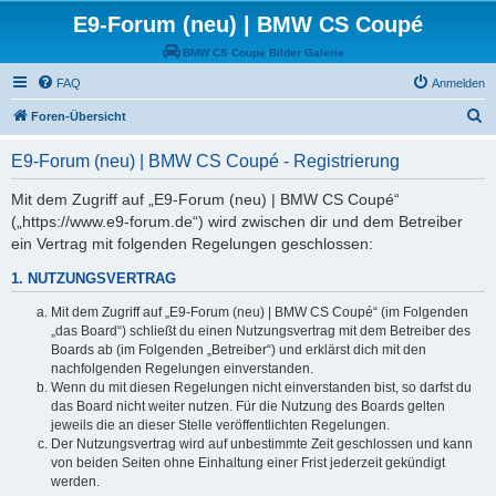
E9-Forum (neu) | BMW CS Coupé
BMW CS Coupe Bilder Galerie
FAQ
Anmelden
S
Foren-Übersicht
u
E9-Forum (neu) | BMW CS Coupé - Registrierung
c
h
Mit dem Zugriff auf „E9-Forum (neu) | BMW CS Coupé“
(„https://www.e9-forum.de“) wird zwischen dir und dem Betreiber
e
ein Vertrag mit folgenden Regelungen geschlossen:
1. NUTZUNGSVERTRAG
Mit dem Zugriff auf „E9-Forum (neu) | BMW CS Coupé“ (im Folgenden
„das Board“) schließt du einen Nutzungsvertrag mit dem Betreiber des
Boards ab (im Folgenden „Betreiber“) und erklärst dich mit den
nachfolgenden Regelungen einverstanden.
Wenn du mit diesen Regelungen nicht einverstanden bist, so darfst du
das Board nicht weiter nutzen. Für die Nutzung des Boards gelten
jeweils die an dieser Stelle veröffentlichten Regelungen.
Der Nutzungsvertrag wird auf unbestimmte Zeit geschlossen und kann
von beiden Seiten ohne Einhaltung einer Frist jederzeit gekündigt
werden.