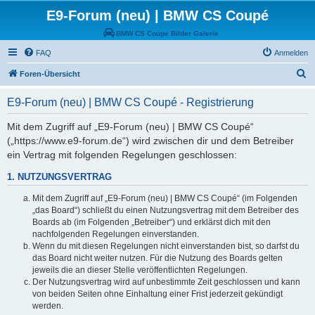
E9-Forum (neu) | BMW CS Coupé
BMW CS Coupe Bilder Galerie
FAQ
Anmelden
S
Foren-Übersicht
u
E9-Forum (neu) | BMW CS Coupé - Registrierung
c
h
Mit dem Zugriff auf „E9-Forum (neu) | BMW CS Coupé“
(„https://www.e9-forum.de“) wird zwischen dir und dem Betreiber
e
ein Vertrag mit folgenden Regelungen geschlossen:
1. NUTZUNGSVERTRAG
Mit dem Zugriff auf „E9-Forum (neu) | BMW CS Coupé“ (im Folgenden
„das Board“) schließt du einen Nutzungsvertrag mit dem Betreiber des
Boards ab (im Folgenden „Betreiber“) und erklärst dich mit den
nachfolgenden Regelungen einverstanden.
Wenn du mit diesen Regelungen nicht einverstanden bist, so darfst du
das Board nicht weiter nutzen. Für die Nutzung des Boards gelten
jeweils die an dieser Stelle veröffentlichten Regelungen.
Der Nutzungsvertrag wird auf unbestimmte Zeit geschlossen und kann
von beiden Seiten ohne Einhaltung einer Frist jederzeit gekündigt
werden.