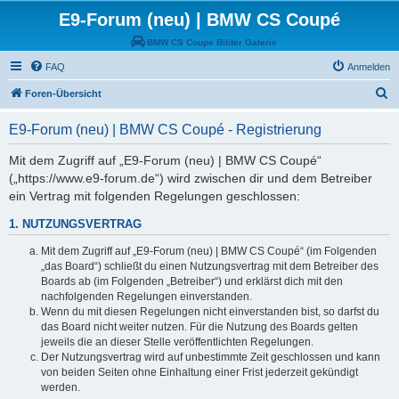
E9-Forum (neu) | BMW CS Coupé
BMW CS Coupe Bilder Galerie
FAQ
Anmelden
S
Foren-Übersicht
u
E9-Forum (neu) | BMW CS Coupé - Registrierung
c
h
Mit dem Zugriff auf „E9-Forum (neu) | BMW CS Coupé“
(„https://www.e9-forum.de“) wird zwischen dir und dem Betreiber
e
ein Vertrag mit folgenden Regelungen geschlossen:
1. NUTZUNGSVERTRAG
Mit dem Zugriff auf „E9-Forum (neu) | BMW CS Coupé“ (im Folgenden
„das Board“) schließt du einen Nutzungsvertrag mit dem Betreiber des
Boards ab (im Folgenden „Betreiber“) und erklärst dich mit den
nachfolgenden Regelungen einverstanden.
Wenn du mit diesen Regelungen nicht einverstanden bist, so darfst du
das Board nicht weiter nutzen. Für die Nutzung des Boards gelten
jeweils die an dieser Stelle veröffentlichten Regelungen.
Der Nutzungsvertrag wird auf unbestimmte Zeit geschlossen und kann
von beiden Seiten ohne Einhaltung einer Frist jederzeit gekündigt
werden.