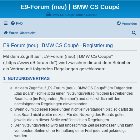
E9-Forum (neu) | BMW CS Coupé
BMW CS Coupe Bilder Galerie
FAQ
Anmelden
S
Foren-Übersicht
u
E9-Forum (neu) | BMW CS Coupé - Registrierung
c
h
Mit dem Zugriff auf „E9-Forum (neu) | BMW CS Coupé“
(„https://www.e9-forum.de“) wird zwischen dir und dem Betreiber
e
ein Vertrag mit folgenden Regelungen geschlossen:
1. NUTZUNGSVERTRAG
Mit dem Zugriff auf „E9-Forum (neu) | BMW CS Coupé“ (im Folgenden
„das Board“) schließt du einen Nutzungsvertrag mit dem Betreiber des
Boards ab (im Folgenden „Betreiber“) und erklärst dich mit den
nachfolgenden Regelungen einverstanden.
Wenn du mit diesen Regelungen nicht einverstanden bist, so darfst du
das Board nicht weiter nutzen. Für die Nutzung des Boards gelten
jeweils die an dieser Stelle veröffentlichten Regelungen.
Der Nutzungsvertrag wird auf unbestimmte Zeit geschlossen und kann
von beiden Seiten ohne Einhaltung einer Frist jederzeit gekündigt
werden.