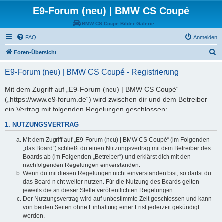
E9-Forum (neu) | BMW CS Coupé
BMW CS Coupe Bilder Galerie
FAQ
Anmelden
S
Foren-Übersicht
u
E9-Forum (neu) | BMW CS Coupé - Registrierung
c
h
Mit dem Zugriff auf „E9-Forum (neu) | BMW CS Coupé“
(„https://www.e9-forum.de“) wird zwischen dir und dem Betreiber
e
ein Vertrag mit folgenden Regelungen geschlossen:
1. NUTZUNGSVERTRAG
Mit dem Zugriff auf „E9-Forum (neu) | BMW CS Coupé“ (im Folgenden
„das Board“) schließt du einen Nutzungsvertrag mit dem Betreiber des
Boards ab (im Folgenden „Betreiber“) und erklärst dich mit den
nachfolgenden Regelungen einverstanden.
Wenn du mit diesen Regelungen nicht einverstanden bist, so darfst du
das Board nicht weiter nutzen. Für die Nutzung des Boards gelten
jeweils die an dieser Stelle veröffentlichten Regelungen.
Der Nutzungsvertrag wird auf unbestimmte Zeit geschlossen und kann
von beiden Seiten ohne Einhaltung einer Frist jederzeit gekündigt
werden.