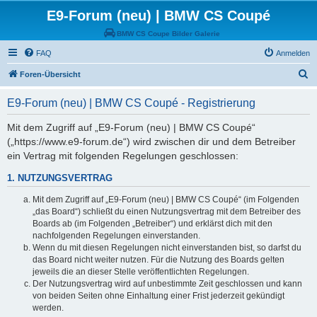
E9-Forum (neu) | BMW CS Coupé
BMW CS Coupe Bilder Galerie
FAQ
Anmelden
S
Foren-Übersicht
u
E9-Forum (neu) | BMW CS Coupé - Registrierung
c
h
Mit dem Zugriff auf „E9-Forum (neu) | BMW CS Coupé“
(„https://www.e9-forum.de“) wird zwischen dir und dem Betreiber
e
ein Vertrag mit folgenden Regelungen geschlossen:
1. NUTZUNGSVERTRAG
Mit dem Zugriff auf „E9-Forum (neu) | BMW CS Coupé“ (im Folgenden
„das Board“) schließt du einen Nutzungsvertrag mit dem Betreiber des
Boards ab (im Folgenden „Betreiber“) und erklärst dich mit den
nachfolgenden Regelungen einverstanden.
Wenn du mit diesen Regelungen nicht einverstanden bist, so darfst du
das Board nicht weiter nutzen. Für die Nutzung des Boards gelten
jeweils die an dieser Stelle veröffentlichten Regelungen.
Der Nutzungsvertrag wird auf unbestimmte Zeit geschlossen und kann
von beiden Seiten ohne Einhaltung einer Frist jederzeit gekündigt
werden.