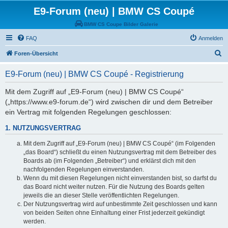
E9-Forum (neu) | BMW CS Coupé
BMW CS Coupe Bilder Galerie
FAQ
Anmelden
S
Foren-Übersicht
u
E9-Forum (neu) | BMW CS Coupé - Registrierung
c
h
Mit dem Zugriff auf „E9-Forum (neu) | BMW CS Coupé“
(„https://www.e9-forum.de“) wird zwischen dir und dem Betreiber
e
ein Vertrag mit folgenden Regelungen geschlossen:
1. NUTZUNGSVERTRAG
Mit dem Zugriff auf „E9-Forum (neu) | BMW CS Coupé“ (im Folgenden
„das Board“) schließt du einen Nutzungsvertrag mit dem Betreiber des
Boards ab (im Folgenden „Betreiber“) und erklärst dich mit den
nachfolgenden Regelungen einverstanden.
Wenn du mit diesen Regelungen nicht einverstanden bist, so darfst du
das Board nicht weiter nutzen. Für die Nutzung des Boards gelten
jeweils die an dieser Stelle veröffentlichten Regelungen.
Der Nutzungsvertrag wird auf unbestimmte Zeit geschlossen und kann
von beiden Seiten ohne Einhaltung einer Frist jederzeit gekündigt
werden.