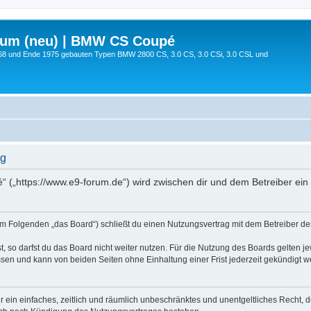
rum (neu) | BMW CS Coupé
68 und Ende 1975 gebauten Typen BMW 2800 CS, 3.0 CS, 3.0 CSi, 3.0 CSL und
ng
 („https://www.e9-forum.de“) wird zwischen dir und dem Betreiber ein
m Folgenden „das Board“) schließt du einen Nutzungsvertrag mit dem Betreiber des 
 so darfst du das Board nicht weiter nutzen. Für die Nutzung des Boards gelten jew
sen und kann von beiden Seiten ohne Einhaltung einer Frist jederzeit gekündigt w
ber ein einfaches, zeitlich und räumlich unbeschränktes und unentgeltliches Recht