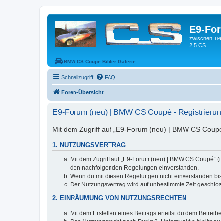
E9-Fo
zwischen 19
2.5 CS.
BMW CS Coupe Bilder Galerie
Schnellzugriff
FAQ
Foren-Übersicht
E9-Forum (neu) | BMW CS Coupé - Registrieru
Mit dem Zugriff auf „E9-Forum (neu) | BMW CS Coupé“
1. NUTZUNGSVERTRAG
Mit dem Zugriff auf „E9-Forum (neu) | BMW CS Coupé“ (i
den nachfolgenden Regelungen einverstanden.
Wenn du mit diesen Regelungen nicht einverstanden bist,
Der Nutzungsvertrag wird auf unbestimmte Zeit geschlos
2. EINRÄUMUNG VON NUTZUNGSRECHTEN
Mit dem Erstellen eines Beitrags erteilst du dem Betrei