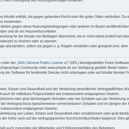
auch nach Kündigung des Nutzungsvertrages bestehen.
ine Inhalte enthält, die gegen geltendes Recht oder die guten Sitten verstoßen. Du 
 zu verwenden.
erstößen gegen diese Nutzungsbedingungen oder anderer im Board veröffentlichte
ßen und dir ein Hausverbot erteilen.
ortung für die Inhalte von Beiträgen übernimmt, die er nicht selbst erstellt hat od
jederzeit zu löschen oder zu sperren.
räge abzuändern, sofern sie gegen o. g. Regeln verstoßen oder geeignet sind, dem
 unter der „
GNU General Public License v2
“ (GPL) bereitgestellten Foren-Softwa
chsprachige Community unter www.phpbb.de zur Verfügung gestellt. Beide haben ke
g der Software für bestimmte Zwecke nicht untersagen oder auf Inhalte fremder F
ben, Körper und Gesundheit und der Verletzung wesentlicher Vertragspflichten (Kard
gilt auch für mittelbare Folgeschäden wie insbesondere entgangenen Gewinn.
ätzlichem oder grob fahrlässigem Verhalten oder bei Schäden aus der Verletzung 
 die bei Vertragsschluss typischerweise vorhersehbaren Schäden und im übrigen de
wie insbesondere entgangenen Gewinn.
erletzung von Leben, Körper und Gesundheit oder vorsätzlichem oder grob fahrläs
der Höhe nach auf die vertragstypischen Durchschnittsschäden begrenzt. Dies gi
mäß auch zugunsten der Mitarbeiter und Erfüllungsgehilfen des Betreibers.