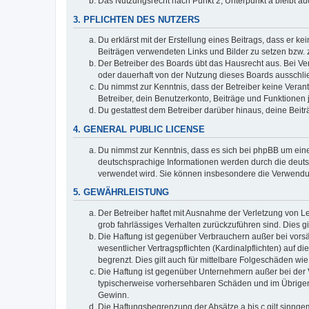
Das Nutzungsrecht nach Punkt 2, Unterpunkt a bleibt 
3. PFLICHTEN DES NUTZERS
Du erklärst mit der Erstellung eines Beitrags, dass er ke
Beiträgen verwendeten Links und Bilder zu setzen bzw.
Der Betreiber des Boards übt das Hausrecht aus. Bei V
oder dauerhaft von der Nutzung dieses Boards ausschlie
Du nimmst zur Kenntnis, dass der Betreiber keine Verantw
Betreiber, dein Benutzerkonto, Beiträge und Funktionen 
Du gestattest dem Betreiber darüber hinaus, deine Beit
4. GENERAL PUBLIC LICENSE
Du nimmst zur Kenntnis, dass es sich bei phpBB um eine
deutschsprachige Informationen werden durch die deuts
verwendet wird. Sie können insbesondere die Verwendun
5. GEWÄHRLEISTUNG
Der Betreiber haftet mit Ausnahme der Verletzung von Le
grob fahrlässiges Verhalten zurückzuführen sind. Dies 
Die Haftung ist gegenüber Verbrauchern außer bei vors
wesentlicher Vertragspflichten (Kardinalpflichten) auf
begrenzt. Dies gilt auch für mittelbare Folgeschäden 
Die Haftung ist gegenüber Unternehmern außer bei der V
typischerweise vorhersehbaren Schäden und im Übrigen 
Gewinn.
Die Haftungsbegrenzung der Absätze a bis c gilt sinnge