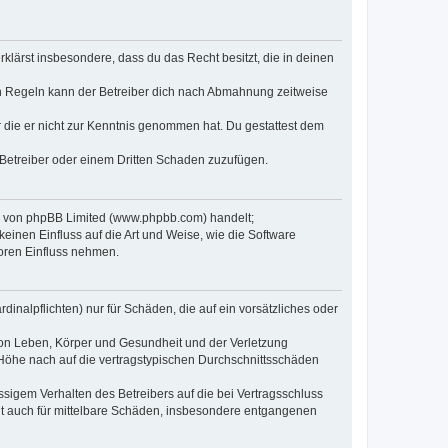
erklärst insbesondere, dass du das Recht besitzt, die in deinen
n Regeln kann der Betreiber dich nach Abmahnung zeitweise
er die er nicht zur Kenntnis genommen hat. Du gestattest dem
 Betreiber oder einem Dritten Schaden zuzufügen.
re von phpBB Limited (www.phpbb.com) handelt;
inen Einfluss auf die Art und Weise, wie die Software
oren Einfluss nehmen.
inalpflichten) nur für Schäden, die auf ein vorsätzliches oder
von Leben, Körper und Gesundheit und der Verletzung
r Höhe nach auf die vertragstypischen Durchschnittsschäden
sigem Verhalten des Betreibers auf die bei Vertragsschluss
lt auch für mittelbare Schäden, insbesondere entgangenen