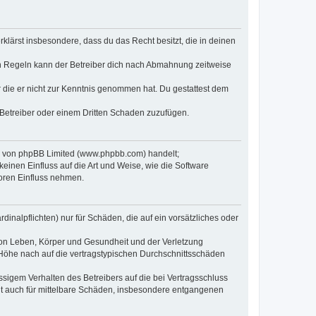
erklärst insbesondere, dass du das Recht besitzt, die in deinen
n Regeln kann der Betreiber dich nach Abmahnung zeitweise
er die er nicht zur Kenntnis genommen hat. Du gestattest dem
 Betreiber oder einem Dritten Schaden zuzufügen.
re von phpBB Limited (www.phpbb.com) handelt;
inen Einfluss auf die Art und Weise, wie die Software
oren Einfluss nehmen.
inalpflichten) nur für Schäden, die auf ein vorsätzliches oder
von Leben, Körper und Gesundheit und der Verletzung
r Höhe nach auf die vertragstypischen Durchschnittsschäden
sigem Verhalten des Betreibers auf die bei Vertragsschluss
lt auch für mittelbare Schäden, insbesondere entgangenen