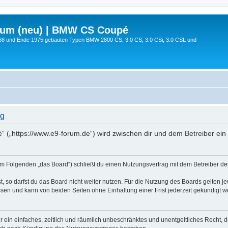
rum (neu) | BMW CS Coupé
68 und Ende 1975 gebauten Typen BMW 2800 CS, 3.0 CS, 3.0 CSi, 3.0 CSL und
ng
 („https://www.e9-forum.de“) wird zwischen dir und dem Betreiber ein
m Folgenden „das Board“) schließt du einen Nutzungsvertrag mit dem Betreiber des 
 so darfst du das Board nicht weiter nutzen. Für die Nutzung des Boards gelten jew
sen und kann von beiden Seiten ohne Einhaltung einer Frist jederzeit gekündigt w
ber ein einfaches, zeitlich und räumlich unbeschränktes und unentgeltliches Recht