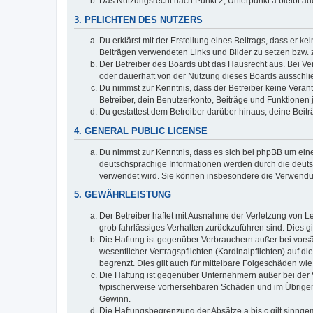
Das Nutzungsrecht nach Punkt 2, Unterpunkt a bleibt 
3. PFLICHTEN DES NUTZERS
Du erklärst mit der Erstellung eines Beitrags, dass er ke
Beiträgen verwendeten Links und Bilder zu setzen bzw.
Der Betreiber des Boards übt das Hausrecht aus. Bei V
oder dauerhaft von der Nutzung dieses Boards ausschlie
Du nimmst zur Kenntnis, dass der Betreiber keine Verantw
Betreiber, dein Benutzerkonto, Beiträge und Funktionen 
Du gestattest dem Betreiber darüber hinaus, deine Beit
4. GENERAL PUBLIC LICENSE
Du nimmst zur Kenntnis, dass es sich bei phpBB um eine
deutschsprachige Informationen werden durch die deuts
verwendet wird. Sie können insbesondere die Verwendun
5. GEWÄHRLEISTUNG
Der Betreiber haftet mit Ausnahme der Verletzung von Le
grob fahrlässiges Verhalten zurückzuführen sind. Dies 
Die Haftung ist gegenüber Verbrauchern außer bei vors
wesentlicher Vertragspflichten (Kardinalpflichten) auf
begrenzt. Dies gilt auch für mittelbare Folgeschäden 
Die Haftung ist gegenüber Unternehmern außer bei der V
typischerweise vorhersehbaren Schäden und im Übrigen 
Gewinn.
Die Haftungsbegrenzung der Absätze a bis c gilt sinnge