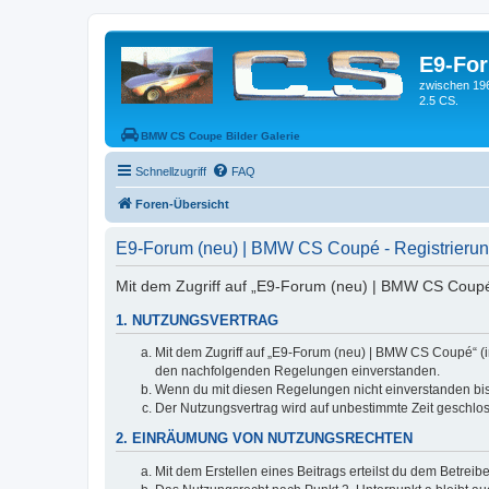
E9-Fo
zwischen 19
2.5 CS.
BMW CS Coupe Bilder Galerie
Schnellzugriff
FAQ
Foren-Übersicht
E9-Forum (neu) | BMW CS Coupé - Registrieru
Mit dem Zugriff auf „E9-Forum (neu) | BMW CS Coupé“
1. NUTZUNGSVERTRAG
Mit dem Zugriff auf „E9-Forum (neu) | BMW CS Coupé“ (i
den nachfolgenden Regelungen einverstanden.
Wenn du mit diesen Regelungen nicht einverstanden bist,
Der Nutzungsvertrag wird auf unbestimmte Zeit geschlos
2. EINRÄUMUNG VON NUTZUNGSRECHTEN
Mit dem Erstellen eines Beitrags erteilst du dem Betrei