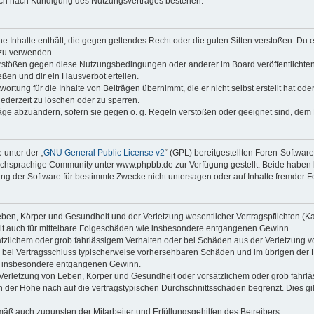
auch nach Kündigung des Nutzungsvertrages bestehen.
ine Inhalte enthält, die gegen geltendes Recht oder die guten Sitten verstoßen. Du 
 zu verwenden.
erstößen gegen diese Nutzungsbedingungen oder anderer im Board veröffentlichte
ßen und dir ein Hausverbot erteilen.
ortung für die Inhalte von Beiträgen übernimmt, die er nicht selbst erstellt hat od
jederzeit zu löschen oder zu sperren.
räge abzuändern, sofern sie gegen o. g. Regeln verstoßen oder geeignet sind, dem
 unter der „
GNU General Public License v2
“ (GPL) bereitgestellten Foren-Softwa
chsprachige Community unter www.phpbb.de zur Verfügung gestellt. Beide haben ke
g der Software für bestimmte Zwecke nicht untersagen oder auf Inhalte fremder F
ben, Körper und Gesundheit und der Verletzung wesentlicher Vertragspflichten (Kard
gilt auch für mittelbare Folgeschäden wie insbesondere entgangenen Gewinn.
ätzlichem oder grob fahrlässigem Verhalten oder bei Schäden aus der Verletzung 
 die bei Vertragsschluss typischerweise vorhersehbaren Schäden und im übrigen de
wie insbesondere entgangenen Gewinn.
erletzung von Leben, Körper und Gesundheit oder vorsätzlichem oder grob fahrläs
der Höhe nach auf die vertragstypischen Durchschnittsschäden begrenzt. Dies gi
mäß auch zugunsten der Mitarbeiter und Erfüllungsgehilfen des Betreibers.