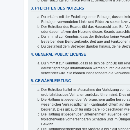
Das Nutzungsrecht nach Punkt 2, Unterpunkt a bleibt 
3. PFLICHTEN DES NUTZERS
Du erklärst mit der Erstellung eines Beitrags, dass er ke
Beiträgen verwendeten Links und Bilder zu setzen bzw.
Der Betreiber des Boards übt das Hausrecht aus. Bei V
oder dauerhaft von der Nutzung dieses Boards ausschlie
Du nimmst zur Kenntnis, dass der Betreiber keine Verantw
Betreiber, dein Benutzerkonto, Beiträge und Funktionen 
Du gestattest dem Betreiber darüber hinaus, deine Beit
4. GENERAL PUBLIC LICENSE
Du nimmst zur Kenntnis, dass es sich bei phpBB um eine
deutschsprachige Informationen werden durch die deuts
verwendet wird. Sie können insbesondere die Verwendun
5. GEWÄHRLEISTUNG
Der Betreiber haftet mit Ausnahme der Verletzung von Le
grob fahrlässiges Verhalten zurückzuführen sind. Dies 
Die Haftung ist gegenüber Verbrauchern außer bei vors
wesentlicher Vertragspflichten (Kardinalpflichten) auf
begrenzt. Dies gilt auch für mittelbare Folgeschäden 
Die Haftung ist gegenüber Unternehmern außer bei der V
typischerweise vorhersehbaren Schäden und im Übrigen 
Gewinn.
Die Haftungsbegrenzung der Absätze a bis c gilt sinnge