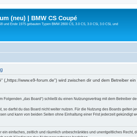
rum (neu) | BMW CS Coupé
68 und Ende 1975 gebauten Typen BMW 2800 CS, 3.0 CS, 3.0 CSi, 3.0 CSL und
ng
 („https://www.e9-forum.de“) wird zwischen dir und dem Betreiber ein
m Folgenden „das Board“) schließt du einen Nutzungsvertrag mit dem Betreiber des 
 so darfst du das Board nicht weiter nutzen. Für die Nutzung des Boards gelten jew
sen und kann von beiden Seiten ohne Einhaltung einer Frist jederzeit gekündigt w
ber ein einfaches, zeitlich und räumlich unbeschränktes und unentgeltliches Recht