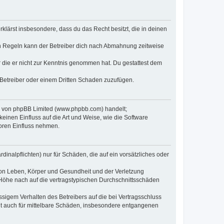
erklärst insbesondere, dass du das Recht besitzt, die in deinen
n Regeln kann der Betreiber dich nach Abmahnung zeitweise
er die er nicht zur Kenntnis genommen hat. Du gestattest dem
 Betreiber oder einem Dritten Schaden zuzufügen.
re von phpBB Limited (www.phpbb.com) handelt;
inen Einfluss auf die Art und Weise, wie die Software
oren Einfluss nehmen.
inalpflichten) nur für Schäden, die auf ein vorsätzliches oder
von Leben, Körper und Gesundheit und der Verletzung
r Höhe nach auf die vertragstypischen Durchschnittsschäden
sigem Verhalten des Betreibers auf die bei Vertragsschluss
lt auch für mittelbare Schäden, insbesondere entgangenen