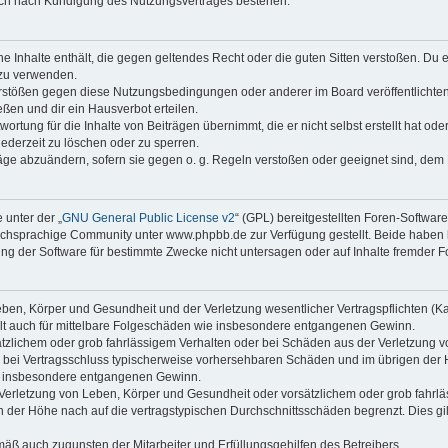
auch nach Kündigung des Nutzungsvertrages bestehen.
ine Inhalte enthält, die gegen geltendes Recht oder die guten Sitten verstoßen. Du 
 zu verwenden.
erstößen gegen diese Nutzungsbedingungen oder anderer im Board veröffentlichte
ßen und dir ein Hausverbot erteilen.
ortung für die Inhalte von Beiträgen übernimmt, die er nicht selbst erstellt hat od
jederzeit zu löschen oder zu sperren.
räge abzuändern, sofern sie gegen o. g. Regeln verstoßen oder geeignet sind, dem
 unter der „
GNU General Public License v2
“ (GPL) bereitgestellten Foren-Softwa
chsprachige Community unter www.phpbb.de zur Verfügung gestellt. Beide haben ke
g der Software für bestimmte Zwecke nicht untersagen oder auf Inhalte fremder F
ben, Körper und Gesundheit und der Verletzung wesentlicher Vertragspflichten (Kard
gilt auch für mittelbare Folgeschäden wie insbesondere entgangenen Gewinn.
ätzlichem oder grob fahrlässigem Verhalten oder bei Schäden aus der Verletzung 
 die bei Vertragsschluss typischerweise vorhersehbaren Schäden und im übrigen de
wie insbesondere entgangenen Gewinn.
erletzung von Leben, Körper und Gesundheit oder vorsätzlichem oder grob fahrläs
der Höhe nach auf die vertragstypischen Durchschnittsschäden begrenzt. Dies gi
mäß auch zugunsten der Mitarbeiter und Erfüllungsgehilfen des Betreibers.