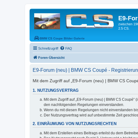
E9-Fo
zwischen 19
2.5 CS.
BMW CS Coupe Bilder Galerie
Schnellzugriff
FAQ
Foren-Übersicht
E9-Forum (neu) | BMW CS Coupé - Registrieru
Mit dem Zugriff auf „E9-Forum (neu) | BMW CS Coupé“
1. NUTZUNGSVERTRAG
Mit dem Zugriff auf „E9-Forum (neu) | BMW CS Coupé“ (i
den nachfolgenden Regelungen einverstanden.
Wenn du mit diesen Regelungen nicht einverstanden bist,
Der Nutzungsvertrag wird auf unbestimmte Zeit geschlos
2. EINRÄUMUNG VON NUTZUNGSRECHTEN
Mit dem Erstellen eines Beitrags erteilst du dem Betrei