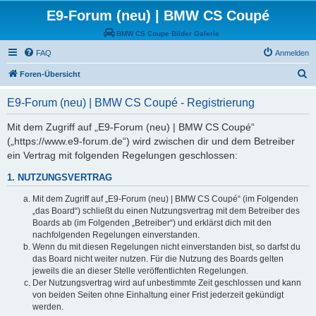
E9-Forum (neu) | BMW CS Coupé
BMW CS Coupe Bilder Galerie
FAQ
Anmelden
S
Foren-Übersicht
u
E9-Forum (neu) | BMW CS Coupé - Registrierung
c
h
Mit dem Zugriff auf „E9-Forum (neu) | BMW CS Coupé“
(„https://www.e9-forum.de“) wird zwischen dir und dem Betreiber
e
ein Vertrag mit folgenden Regelungen geschlossen:
1. NUTZUNGSVERTRAG
Mit dem Zugriff auf „E9-Forum (neu) | BMW CS Coupé“ (im Folgenden
„das Board“) schließt du einen Nutzungsvertrag mit dem Betreiber des
Boards ab (im Folgenden „Betreiber“) und erklärst dich mit den
nachfolgenden Regelungen einverstanden.
Wenn du mit diesen Regelungen nicht einverstanden bist, so darfst du
das Board nicht weiter nutzen. Für die Nutzung des Boards gelten
jeweils die an dieser Stelle veröffentlichten Regelungen.
Der Nutzungsvertrag wird auf unbestimmte Zeit geschlossen und kann
von beiden Seiten ohne Einhaltung einer Frist jederzeit gekündigt
werden.