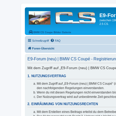
E9-Fo
zwischen 19
2.5 CS.
BMW CS Coupe Bilder Galerie
Schnellzugriff
FAQ
Foren-Übersicht
E9-Forum (neu) | BMW CS Coupé - Registrieru
Mit dem Zugriff auf „E9-Forum (neu) | BMW CS Coupé“
1. NUTZUNGSVERTRAG
Mit dem Zugriff auf „E9-Forum (neu) | BMW CS Coupé“ (i
den nachfolgenden Regelungen einverstanden.
Wenn du mit diesen Regelungen nicht einverstanden bist,
Der Nutzungsvertrag wird auf unbestimmte Zeit geschlos
2. EINRÄUMUNG VON NUTZUNGSRECHTEN
Mit dem Erstellen eines Beitrags erteilst du dem Betrei