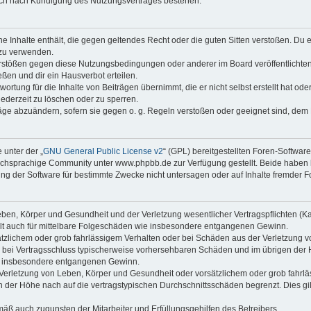
auch nach Kündigung des Nutzungsvertrages bestehen.
ine Inhalte enthält, die gegen geltendes Recht oder die guten Sitten verstoßen. Du 
 zu verwenden.
erstößen gegen diese Nutzungsbedingungen oder anderer im Board veröffentlichte
ßen und dir ein Hausverbot erteilen.
ortung für die Inhalte von Beiträgen übernimmt, die er nicht selbst erstellt hat od
jederzeit zu löschen oder zu sperren.
räge abzuändern, sofern sie gegen o. g. Regeln verstoßen oder geeignet sind, dem
 unter der „
GNU General Public License v2
“ (GPL) bereitgestellten Foren-Softwa
chsprachige Community unter www.phpbb.de zur Verfügung gestellt. Beide haben ke
g der Software für bestimmte Zwecke nicht untersagen oder auf Inhalte fremder F
ben, Körper und Gesundheit und der Verletzung wesentlicher Vertragspflichten (Kard
gilt auch für mittelbare Folgeschäden wie insbesondere entgangenen Gewinn.
ätzlichem oder grob fahrlässigem Verhalten oder bei Schäden aus der Verletzung 
 die bei Vertragsschluss typischerweise vorhersehbaren Schäden und im übrigen de
wie insbesondere entgangenen Gewinn.
erletzung von Leben, Körper und Gesundheit oder vorsätzlichem oder grob fahrläs
der Höhe nach auf die vertragstypischen Durchschnittsschäden begrenzt. Dies gi
mäß auch zugunsten der Mitarbeiter und Erfüllungsgehilfen des Betreibers.