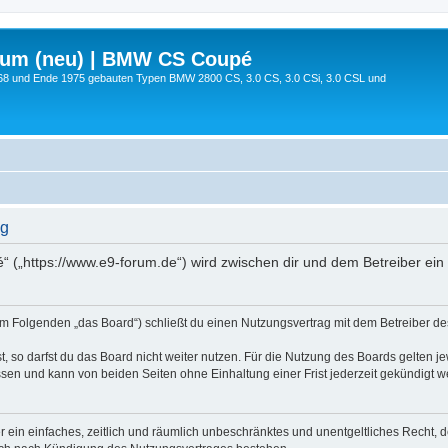
rum (neu) | BMW CS Coupé
68 und Ende 1975 gebauten Typen BMW 2800 CS, 3.0 CS, 3.0 CSi, 3.0 CSL und
ng
 („https://www.e9-forum.de“) wird zwischen dir und dem Betreiber ein
m Folgenden „das Board“) schließt du einen Nutzungsvertrag mit dem Betreiber des 
 so darfst du das Board nicht weiter nutzen. Für die Nutzung des Boards gelten jew
sen und kann von beiden Seiten ohne Einhaltung einer Frist jederzeit gekündigt w
ber ein einfaches, zeitlich und räumlich unbeschränktes und unentgeltliches Recht