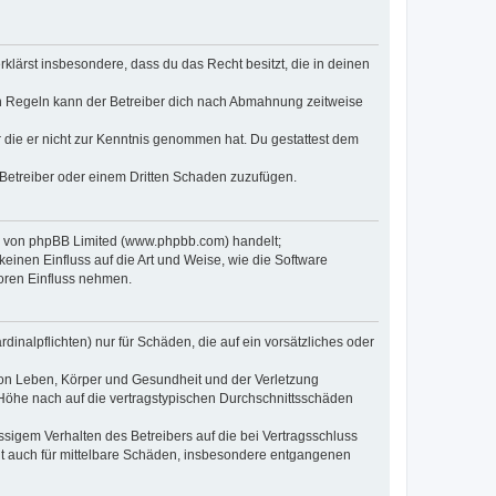
erklärst insbesondere, dass du das Recht besitzt, die in deinen
n Regeln kann der Betreiber dich nach Abmahnung zeitweise
er die er nicht zur Kenntnis genommen hat. Du gestattest dem
 Betreiber oder einem Dritten Schaden zuzufügen.
re von phpBB Limited (www.phpbb.com) handelt;
inen Einfluss auf die Art und Weise, wie die Software
oren Einfluss nehmen.
inalpflichten) nur für Schäden, die auf ein vorsätzliches oder
von Leben, Körper und Gesundheit und der Verletzung
r Höhe nach auf die vertragstypischen Durchschnittsschäden
sigem Verhalten des Betreibers auf die bei Vertragsschluss
lt auch für mittelbare Schäden, insbesondere entgangenen