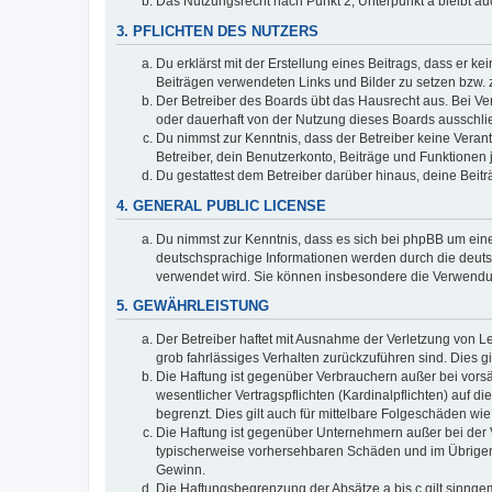
Das Nutzungsrecht nach Punkt 2, Unterpunkt a bleibt 
3. PFLICHTEN DES NUTZERS
Du erklärst mit der Erstellung eines Beitrags, dass er ke
Beiträgen verwendeten Links und Bilder zu setzen bzw.
Der Betreiber des Boards übt das Hausrecht aus. Bei V
oder dauerhaft von der Nutzung dieses Boards ausschlie
Du nimmst zur Kenntnis, dass der Betreiber keine Verantw
Betreiber, dein Benutzerkonto, Beiträge und Funktionen 
Du gestattest dem Betreiber darüber hinaus, deine Beit
4. GENERAL PUBLIC LICENSE
Du nimmst zur Kenntnis, dass es sich bei phpBB um eine
deutschsprachige Informationen werden durch die deuts
verwendet wird. Sie können insbesondere die Verwendun
5. GEWÄHRLEISTUNG
Der Betreiber haftet mit Ausnahme der Verletzung von Le
grob fahrlässiges Verhalten zurückzuführen sind. Dies 
Die Haftung ist gegenüber Verbrauchern außer bei vors
wesentlicher Vertragspflichten (Kardinalpflichten) auf
begrenzt. Dies gilt auch für mittelbare Folgeschäden 
Die Haftung ist gegenüber Unternehmern außer bei der V
typischerweise vorhersehbaren Schäden und im Übrigen 
Gewinn.
Die Haftungsbegrenzung der Absätze a bis c gilt sinnge