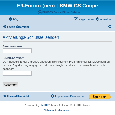
E9-Forum (neu) | BMW CS Coupé
BMW CS Coupe Bilder Galerie
FAQ
Registrieren
Anmelden
S
Foren-Übersicht
u
Aktivierungs-Schlüssel senden
c
h
Benutzername:
e
E-Mail-Adresse:
Du musst die E-Mail-Adresse angeben, die in deinem Profil hinterlegt ist. Diese hast du
bei der Registrierung angegeben oder nachträglich in deinem persönlichen Bereich
geändert.
Foren-Übersicht
Impressum/Datenschutz
Powered by
phpBB
® Forum Software © phpBB Limited
Nutzungsbedingungen