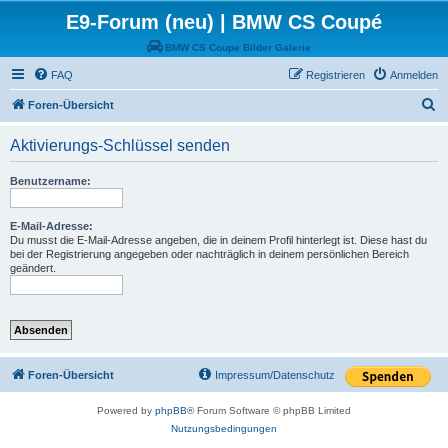
E9-Forum (neu) | BMW CS Coupé
BMW CS Coupe Bilder Galerie
FAQ
Registrieren
Anmelden
S
Foren-Übersicht
u
Aktivierungs-Schlüssel senden
c
h
Benutzername:
e
E-Mail-Adresse:
Du musst die E-Mail-Adresse angeben, die in deinem Profil hinterlegt ist. Diese hast du
bei der Registrierung angegeben oder nachträglich in deinem persönlichen Bereich
geändert.
Foren-Übersicht
Impressum/Datenschutz
Powered by
phpBB
® Forum Software © phpBB Limited
Nutzungsbedingungen