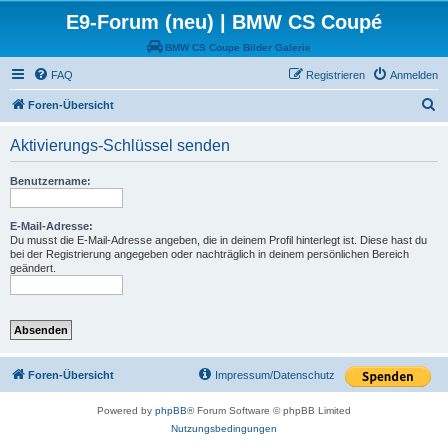
E9-Forum (neu) | BMW CS Coupé
BMW CS Coupe Bilder Galerie
FAQ
Registrieren
Anmelden
S
Foren-Übersicht
u
Aktivierungs-Schlüssel senden
c
h
Benutzername:
e
E-Mail-Adresse:
Du musst die E-Mail-Adresse angeben, die in deinem Profil hinterlegt ist. Diese hast du
bei der Registrierung angegeben oder nachträglich in deinem persönlichen Bereich
geändert.
Foren-Übersicht
Impressum/Datenschutz
Powered by
phpBB
® Forum Software © phpBB Limited
Nutzungsbedingungen