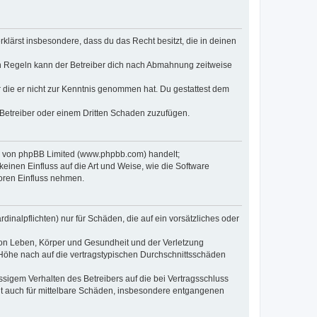
erklärst insbesondere, dass du das Recht besitzt, die in deinen
n Regeln kann der Betreiber dich nach Abmahnung zeitweise
er die er nicht zur Kenntnis genommen hat. Du gestattest dem
 Betreiber oder einem Dritten Schaden zuzufügen.
re von phpBB Limited (www.phpbb.com) handelt;
inen Einfluss auf die Art und Weise, wie die Software
oren Einfluss nehmen.
inalpflichten) nur für Schäden, die auf ein vorsätzliches oder
von Leben, Körper und Gesundheit und der Verletzung
r Höhe nach auf die vertragstypischen Durchschnittsschäden
sigem Verhalten des Betreibers auf die bei Vertragsschluss
lt auch für mittelbare Schäden, insbesondere entgangenen