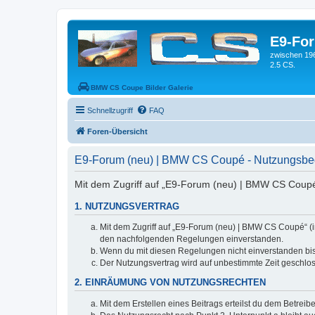
E9-Fo
zwischen 19
2.5 CS.
BMW CS Coupe Bilder Galerie
Schnellzugriff
FAQ
Foren-Übersicht
E9-Forum (neu) | BMW CS Coupé - Nutzungsb
Mit dem Zugriff auf „E9-Forum (neu) | BMW CS Coupé“
1. NUTZUNGSVERTRAG
Mit dem Zugriff auf „E9-Forum (neu) | BMW CS Coupé“ (i
den nachfolgenden Regelungen einverstanden.
Wenn du mit diesen Regelungen nicht einverstanden bist,
Der Nutzungsvertrag wird auf unbestimmte Zeit geschlos
2. EINRÄUMUNG VON NUTZUNGSRECHTEN
Mit dem Erstellen eines Beitrags erteilst du dem Betrei