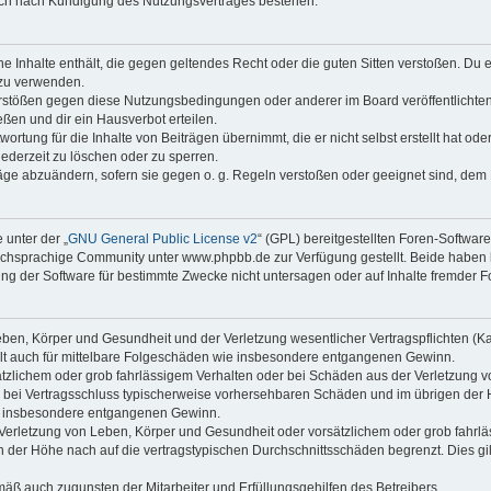
auch nach Kündigung des Nutzungsvertrages bestehen.
ine Inhalte enthält, die gegen geltendes Recht oder die guten Sitten verstoßen. Du 
 zu verwenden.
erstößen gegen diese Nutzungsbedingungen oder anderer im Board veröffentlichte
ßen und dir ein Hausverbot erteilen.
ortung für die Inhalte von Beiträgen übernimmt, die er nicht selbst erstellt hat od
jederzeit zu löschen oder zu sperren.
räge abzuändern, sofern sie gegen o. g. Regeln verstoßen oder geeignet sind, dem
 unter der „
GNU General Public License v2
“ (GPL) bereitgestellten Foren-Softwa
chsprachige Community unter www.phpbb.de zur Verfügung gestellt. Beide haben ke
g der Software für bestimmte Zwecke nicht untersagen oder auf Inhalte fremder F
ben, Körper und Gesundheit und der Verletzung wesentlicher Vertragspflichten (Kard
gilt auch für mittelbare Folgeschäden wie insbesondere entgangenen Gewinn.
ätzlichem oder grob fahrlässigem Verhalten oder bei Schäden aus der Verletzung 
 die bei Vertragsschluss typischerweise vorhersehbaren Schäden und im übrigen de
wie insbesondere entgangenen Gewinn.
erletzung von Leben, Körper und Gesundheit oder vorsätzlichem oder grob fahrläs
der Höhe nach auf die vertragstypischen Durchschnittsschäden begrenzt. Dies gi
mäß auch zugunsten der Mitarbeiter und Erfüllungsgehilfen des Betreibers.