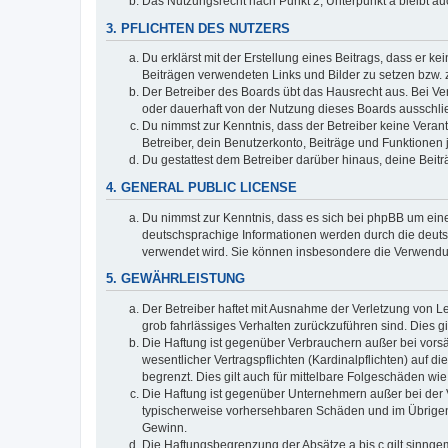
Das Nutzungsrecht nach Punkt 2, Unterpunkt a bleibt 
3. PFLICHTEN DES NUTZERS
Du erklärst mit der Erstellung eines Beitrags, dass er ke
Beiträgen verwendeten Links und Bilder zu setzen bzw.
Der Betreiber des Boards übt das Hausrecht aus. Bei V
oder dauerhaft von der Nutzung dieses Boards ausschlie
Du nimmst zur Kenntnis, dass der Betreiber keine Verantw
Betreiber, dein Benutzerkonto, Beiträge und Funktionen 
Du gestattest dem Betreiber darüber hinaus, deine Beit
4. GENERAL PUBLIC LICENSE
Du nimmst zur Kenntnis, dass es sich bei phpBB um eine
deutschsprachige Informationen werden durch die deuts
verwendet wird. Sie können insbesondere die Verwendun
5. GEWÄHRLEISTUNG
Der Betreiber haftet mit Ausnahme der Verletzung von Le
grob fahrlässiges Verhalten zurückzuführen sind. Dies 
Die Haftung ist gegenüber Verbrauchern außer bei vors
wesentlicher Vertragspflichten (Kardinalpflichten) auf
begrenzt. Dies gilt auch für mittelbare Folgeschäden 
Die Haftung ist gegenüber Unternehmern außer bei der V
typischerweise vorhersehbaren Schäden und im Übrigen 
Gewinn.
Die Haftungsbegrenzung der Absätze a bis c gilt sinnge