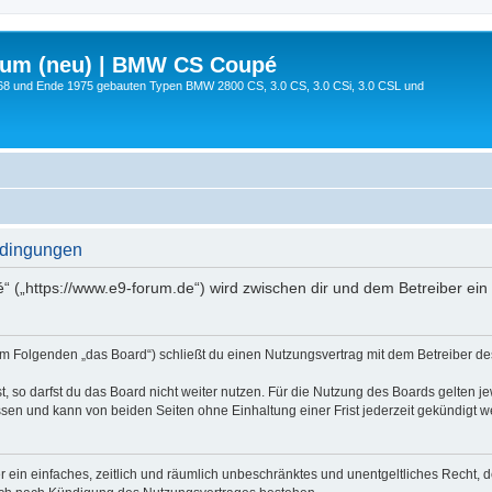
rum (neu) | BMW CS Coupé
68 und Ende 1975 gebauten Typen BMW 2800 CS, 3.0 CS, 3.0 CSi, 3.0 CSL und
edingungen
 („https://www.e9-forum.de“) wird zwischen dir und dem Betreiber ein
m Folgenden „das Board“) schließt du einen Nutzungsvertrag mit dem Betreiber des 
 so darfst du das Board nicht weiter nutzen. Für die Nutzung des Boards gelten jew
sen und kann von beiden Seiten ohne Einhaltung einer Frist jederzeit gekündigt w
ber ein einfaches, zeitlich und räumlich unbeschränktes und unentgeltliches Recht