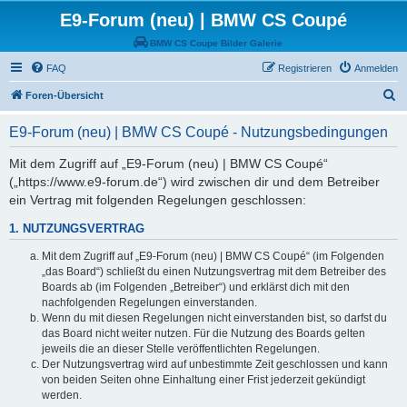
E9-Forum (neu) | BMW CS Coupé
BMW CS Coupe Bilder Galerie
FAQ
Registrieren
Anmelden
S
Foren-Übersicht
u
E9-Forum (neu) | BMW CS Coupé - Nutzungsbedingungen
c
h
Mit dem Zugriff auf „E9-Forum (neu) | BMW CS Coupé“
(„https://www.e9-forum.de“) wird zwischen dir und dem Betreiber
e
ein Vertrag mit folgenden Regelungen geschlossen:
1. NUTZUNGSVERTRAG
Mit dem Zugriff auf „E9-Forum (neu) | BMW CS Coupé“ (im Folgenden
„das Board“) schließt du einen Nutzungsvertrag mit dem Betreiber des
Boards ab (im Folgenden „Betreiber“) und erklärst dich mit den
nachfolgenden Regelungen einverstanden.
Wenn du mit diesen Regelungen nicht einverstanden bist, so darfst du
das Board nicht weiter nutzen. Für die Nutzung des Boards gelten
jeweils die an dieser Stelle veröffentlichten Regelungen.
Der Nutzungsvertrag wird auf unbestimmte Zeit geschlossen und kann
von beiden Seiten ohne Einhaltung einer Frist jederzeit gekündigt
werden.