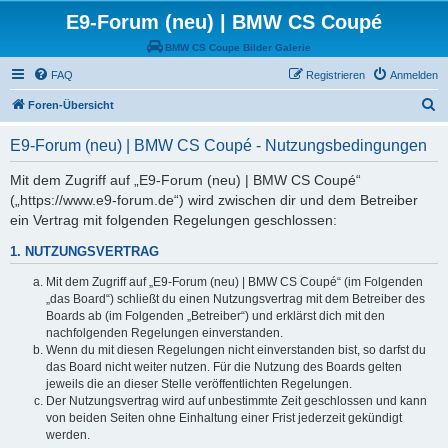
E9-Forum (neu) | BMW CS Coupé
BMW CS Coupe Bilder Galerie
FAQ
Registrieren
Anmelden
S
Foren-Übersicht
u
E9-Forum (neu) | BMW CS Coupé - Nutzungsbedingungen
c
h
Mit dem Zugriff auf „E9-Forum (neu) | BMW CS Coupé“
(„https://www.e9-forum.de“) wird zwischen dir und dem Betreiber
e
ein Vertrag mit folgenden Regelungen geschlossen:
1. NUTZUNGSVERTRAG
Mit dem Zugriff auf „E9-Forum (neu) | BMW CS Coupé“ (im Folgenden
„das Board“) schließt du einen Nutzungsvertrag mit dem Betreiber des
Boards ab (im Folgenden „Betreiber“) und erklärst dich mit den
nachfolgenden Regelungen einverstanden.
Wenn du mit diesen Regelungen nicht einverstanden bist, so darfst du
das Board nicht weiter nutzen. Für die Nutzung des Boards gelten
jeweils die an dieser Stelle veröffentlichten Regelungen.
Der Nutzungsvertrag wird auf unbestimmte Zeit geschlossen und kann
von beiden Seiten ohne Einhaltung einer Frist jederzeit gekündigt
werden.